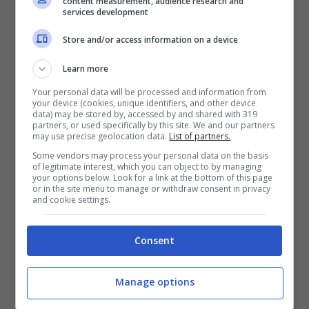
content measurement, audience research and
struttura un aspetto gradevole che si presta
services development
perfettamente anche agli ambienti domestici
Store and/or access information on a device
con discrezione. Una bella iniziativa che
Learn more
porta la creatività al servizio dei nostri
Your personal data will be processed and information from
your device (cookies, unique identifiers, and other device
compagni a 4zampe e che al contempo
data) may be stored by, accessed by and shared with 319
partners, or used specifically by this site. We and our partners
contribuisce all’immaginazione più sfrenata.
may use precise geolocation data.
List of partners.
Some vendors may process your personal data on the basis
Inutile sottolineare quanto non solo gli
of legitimate interest, which you can object to by managing
your options below. Look for a link at the bottom of this page
animali siano degli esseri che fanno affiorare
or in the site menu to manage or withdraw consent in privacy
and cookie settings.
sentimenti di affetto ma anche fonte
inesauribile d’ispirazione. Immaginare un
Consent
mondo ideale anche per loro, non può che
Manage options
portare al progresso, alla luce di queste