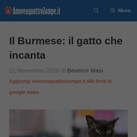
Vai
Menu
al
contenuto
Il Burmese: il gatto che
incanta
11 Novembre 2016
di
Beatrice Masi
Aggiungi amoreaquattrozampe.it alle fonti di
google news