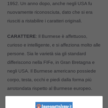
1952. Un anno dopo, anche negli USA fu
nuovamente riconosciuta, dato che si era
riusciti a ristabilire i caratteri originali.
CARATTERE
: Il Burmese è affettuoso,
curioso e intelligente, e si affeziona molto alle
persone. Sia le varietà sia gli standard
differiscono nella FIFe, in Gran Bretagna e
negli USA. Il Burmese americano possiede
corpo, testa, occhi e piedi dalla forma più
arrotondata rispetto al Burmese europeo.