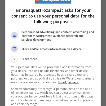
amoreaquattrozampe.it asks for your
consent to use your personal data for the
following purposes:
Personalised advertising and content, advertising and
content measurement, audience research and
services development
Store and/or access information on a device
CARATTERISTICHE MORFOLOGICHE
:
Learn more
Testa
: Leggermente cuneiforme, con il naso
Your personal data will be processed and information from
your device (cookies, unique identifiers, and other device
piuttosto corto. Il colore della pelle del naso
data) may be stored by, accessed by and shared with 319
partners, or used specifically by this site. We and our partners
may use precise geolocation data.
List of partners.
deve accordarsi con quello del mantello.
Some vendors may process your personal data on the basis
Zigomi alti. Spaccatura marcata sul naso.
of legitimate interest, which you can object to by managing
your options below. Look for a link at the bottom of this page
Occhi
: Le palpebre inferiori sono più rotonde
or in the site menu to manage or withdraw consent in privacy
and cookie settings.