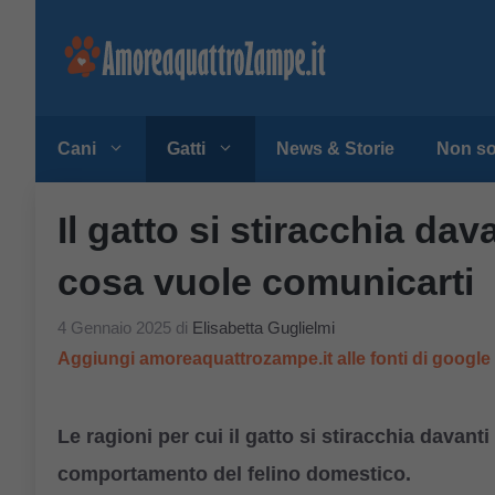
Vai
al
contenuto
Cani
Gatti
News & Storie
Non so
Il gatto si stiracchia da
cosa vuole comunicarti
4 Gennaio 2025
di
Elisabetta Guglielmi
Aggiungi amoreaquattrozampe.it alle fonti di googl
Le ragioni per cui il gatto si stiracchia davant
comportamento del felino domestico.