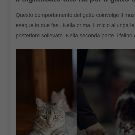
Questo comportamento del gatto coinvolge il muso, 
esegue in due fasi. Nella prima, il micio allunga 
posteriore sollevato. Nella seconda parte il felin