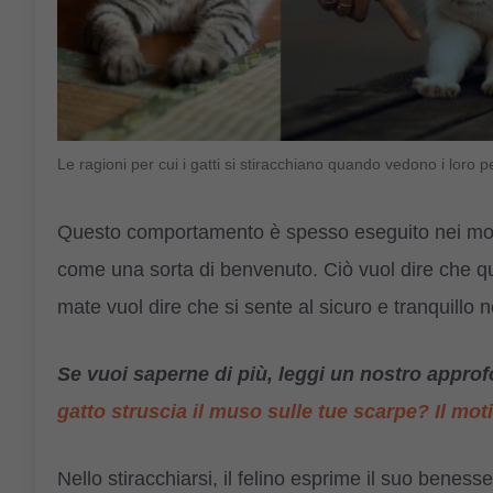
Le ragioni per cui i gatti si stiracchiano quando vedono i lor
Questo comportamento è spesso eseguito nei momen
come una sorta di benvenuto. Ciò vuol dire che qua
mate vuol dire che si sente al sicuro e tranquillo 
Se vuoi saperne di pi
ù, leggi un nostro appr
gatto struscia il muso sulle tue scarpe? Il mot
Nello stiracchiarsi, il felino esprime il suo bene