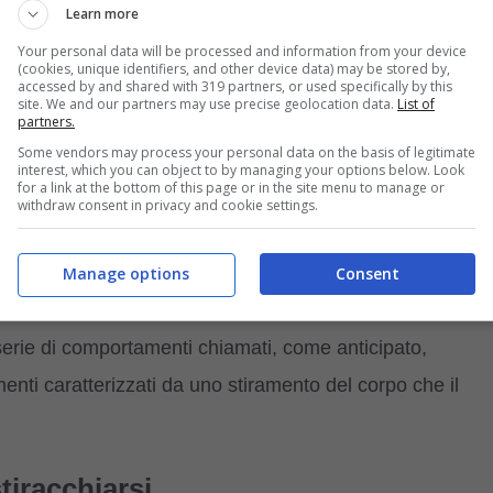
Learn more
ofondimento sul tema >>>
Il mio gatto si sente solo?
Your personal data will be processed and information from your device
per i nostri cuccioli
(cookies, unique identifiers, and other device data) may be stored by,
accessed by and shared with 319 partners, or used specifically by this
site. We and our partners may use precise geolocation data.
List of
partners.
uire a tutti i gatti lo stesso tipo di comportamento,
Some vendors may process your personal data on the basis of legitimate
ndenti e spesso poco affettuosi
anche se non sempr
interest, which you can object to by managing your options below. Look
for a link at the bottom of this page or in the site menu to manage or
 più comune nei gatti, rispetto ai cani, un atteggiamento
withdraw consent in privacy and cookie settings.
i umani, naturalmente queste categorizzazioni non
 in cui i felini tendono a mostrare la loro tristezza per la
Manage options
Consent
rmente felici quando questi ritornano a casa. Proprio a
a serie di comportamenti chiamati, come anticipato,
menti caratterizzati da uno stiramento del corpo che il
stiracchiarsi