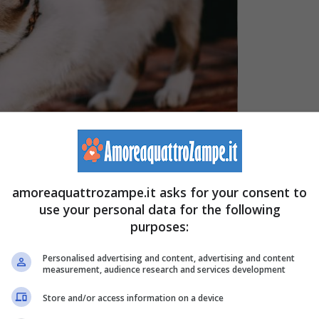
trozampe.it)
amoreaquattrozampe.it asks for your consent to
use your personal data for the following
e i felini utilizzano per comunicare ai loro umani che si
purposes:
esto dello stiracchiarsi è da ricondurre a quello che viene
Personalised advertising and content, advertising and content
lle forme di comunicazione non verbale che i gatti usano
measurement, audience research and services development
Store and/or access information on a device