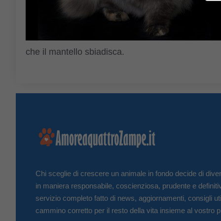
che il mantello sbiadisca.
Chi sceglie di crescere un animale in fondo decide di diven
in maniera responsabile, coscienziosa, prudente e definiti
servizio completo fatto di news, aggiornamenti, consigli uti
cammino corretto per il resto della vita insieme al vostro p