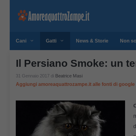
Vai
al
contenuto
Cani
Gatti
News & Storie
Non so
Il Persiano Smoke: un te
31 Gennaio 2017
di
Beatrice Masi
Aggiungi amoreaquattrozampe.it alle fonti di googl
m
d