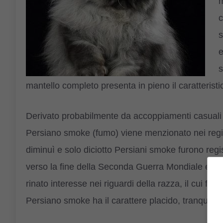
m
c
s
e
s
mantello completo presenta in pieno il caratteristi
Derivato probabilmente da accoppiamenti casuali tra
Persiano smoke (fumo) viene menzionato nei regist
diminuì e solo diciotto Persiani smoke furono regis
verso la fine della Seconda Guerra Mondiale e sol
rinato interesse nei riguardi della razza, il cui fut
Persiano smoke ha il carattere placido, tranquillo 