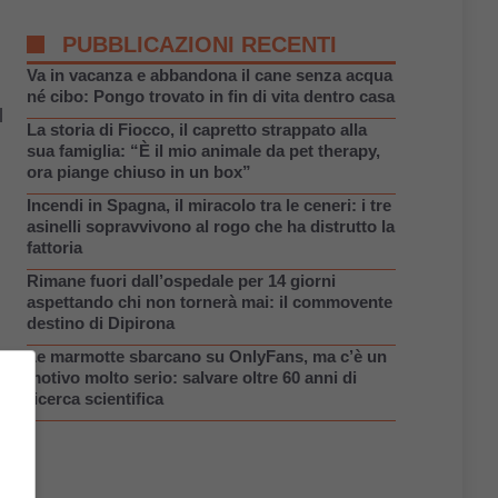
PUBBLICAZIONI RECENTI
Va in vacanza e abbandona il cane senza acqua
né cibo: Pongo trovato in fin di vita dentro casa
l
La storia di Fiocco, il capretto strappato alla
sua famiglia: “È il mio animale da pet therapy,
ora piange chiuso in un box”
Incendi in Spagna, il miracolo tra le ceneri: i tre
asinelli sopravvivono al rogo che ha distrutto la
fattoria
Rimane fuori dall’ospedale per 14 giorni
aspettando chi non tornerà mai: il commovente
destino di Dipirona
Le marmotte sbarcano su OnlyFans, ma c’è un
motivo molto serio: salvare oltre 60 anni di
ricerca scientifica