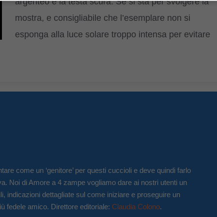
argenteo e la testa scura. Se si sta per svolgere la
mostra, e consigliabile che l’esemplare non si
esponga alla luce solare troppo intensa per evitare
tare come un ‘genitore’ per questi cuccioli e deve quindi farlo
va. Noi di Amore a 4 zampe vogliamo dare ai nostri utenti un
li, indicazioni dettagliate sul come iniziare e proseguire un
iù fedele amico. Direttore editoriale:
Claudia Colono
.