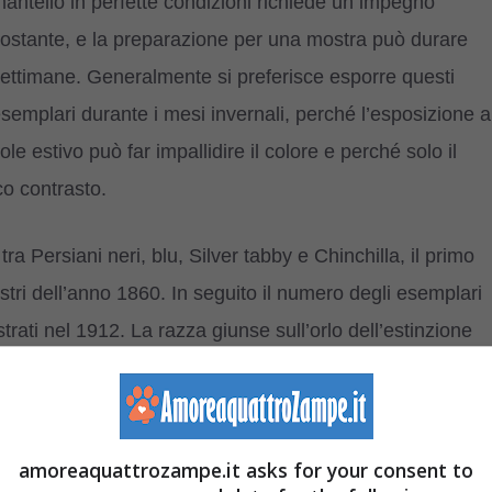
antello in perfette condizioni richiede un impegno
ostante, e la preparazione per una mostra può durare
ettimane. Generalmente si preferisce esporre questi
semplari durante i mesi invernali, perché l’esposizione a
ole estivo può far impallidire il colore e perché solo il
co contrasto.
 Persiani neri, blu, Silver tabby e Chinchilla, il primo
ri dell’anno 1860. In seguito il numero degli esemplari
trati nel 1912. La razza giunse sull’orlo dell’estinzione
o negli anni Sessanta del secolo scorso si registrò un
uro, sebbene i pochi esemplari, è senz’altro assicurato. Il
e affettuoso tipico della maggior parte dei Persiani.
amoreaquattrozampe.it asks for your consent to