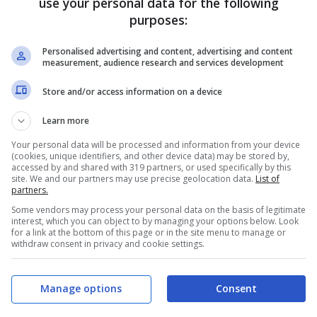
use your personal data for the following
Ampia e rotonda, con il naso corto e mascherina nera.
purposes:
Orecchie
: Piccole e a punta rotonda con ciuffi di pelo
Personalised advertising and content, advertising and content
 come in tutti i Persiani.
Mantello
: La pelliccia è sericea
measurement, audience research and services development
nco a punte nere senza alcuna sfumatura.
Coda
: corta e
Store and/or access information on a device
Zampe
: Corte e grosse, possono avere un marcato
Learn more
Your personal data will be processed and information from your device
(cookies, unique identifiers, and other device data) may be stored by,
accessed by and shared with 319 partners, or used specifically by this
CURIOSITA
‘: Solo quando il gattino ha qualche
site. We and our partners may use precise geolocation data.
List of
partners.
mese di vita è possibile dire se crescendo diventerà
Some vendors may process your personal data on the basis of legitimate
interest, which you can object to by managing your options below. Look
un esemplare perfetto come quello quì raffigurato.
for a link at the bottom of this page or in the site menu to manage or
withdraw consent in privacy and cookie settings.
Fino ad allora è difficile distinguere tra Persiani neri
e Persiani smoke nella medesima cucciolata. I tratti
Manage options
Consent
più pregevoli del Persiano smoke nero sono il collar