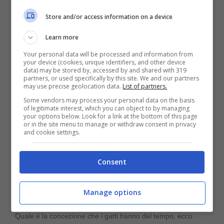
nostro approfondimento sul tema >>>
Non
Store and/or access information on a device
hanno bisogno della sveglia per alzarsi: il
Learn more
miglior allarme mattutino è il loro
Your personal data will be processed and information from
your device (cookies, unique identifiers, and other device
cagnolino Corgi
data) may be stored by, accessed by and shared with 319
partners, or used specifically by this site. We and our partners
may use precise geolocation data.
List of partners.
Some vendors may process your personal data on the basis
of legitimate interest, which you can object to by managing
your options below. Look for a link at the bottom of this page
or in the site menu to manage or withdraw consent in privacy
and cookie settings.
Consent
Manage options
Quale è la concezione che i gatti hanno del tempo, ecco