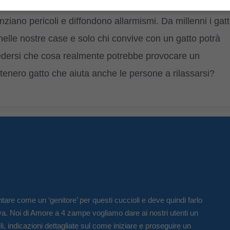
o perché, è sempre meglio riservare dei dubbi e perplessit
ano pericoli e diffondono allarmismi. Da millenni i gatt
nelle nostre case e solo chi convive con un gatto potrà
hiedersi che cosa realmente potrebbe provocare un
tenero gatto che aiuta anche le persone a rilassarsi?
tare come un ‘genitore’ per questi cuccioli e deve quindi farlo
va. Noi di Amore a 4 zampe vogliamo dare ai nostri utenti un
li, indicazioni dettagliate sul come iniziare e proseguire un