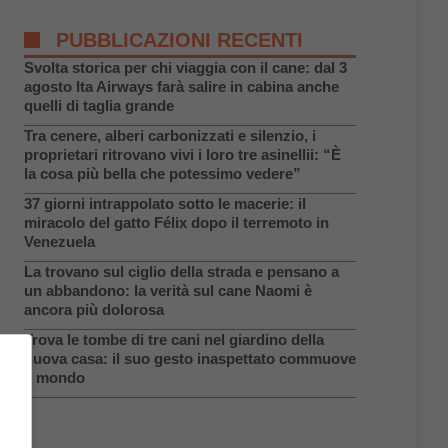
PUBBLICAZIONI RECENTI
Svolta storica per chi viaggia con il cane: dal 3
agosto Ita Airways farà salire in cabina anche
quelli di taglia grande
Tra cenere, alberi carbonizzati e silenzio, i
proprietari ritrovano vivi i loro tre asinellii: “È
la cosa più bella che potessimo vedere”
37 giorni intrappolato sotto le macerie: il
miracolo del gatto Félix dopo il terremoto in
Venezuela
La trovano sul ciglio della strada e pensano a
un abbandono: la verità sul cane Naomi è
ancora più dolorosa
Trova le tombe di tre cani nel giardino della
nuova casa: il suo gesto inaspettato commuove
il mondo