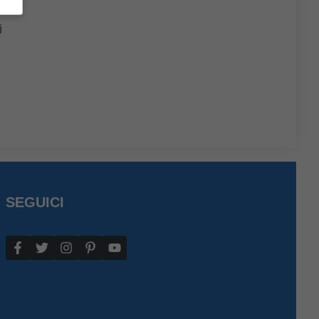
à
i
SEGUICI