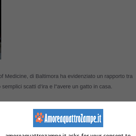
f Medicine, di Baltimora ha evidenziato un rapporto tra
semplici scatti d’ira e l”avere un gatto in casa.
to sarebbe maggiormente esposto a questo tipo di
, le cause potrebbero derivare dalla Toxoplasma gondii,
a anche la toxoplasmosi, una patologia che se contratta in
amoreaquattrozampe.it asks for your consent to