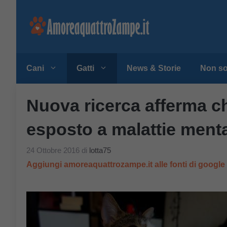
Vai
al
contenuto
Cani
Gatti
News & Storie
Non so
Nuova ricerca afferma ch
esposto a malattie menta
24 Ottobre 2016
di
lotta75
Aggiungi amoreaquattrozampe.it alle fonti di googl