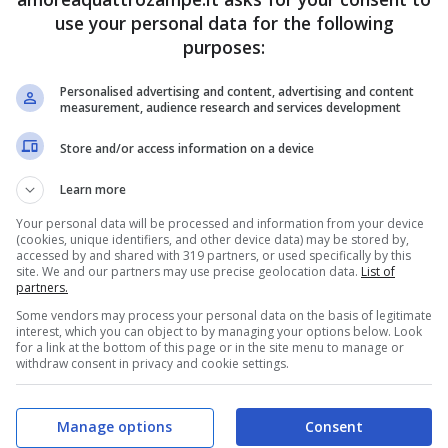
tà adulta. La ricerca è stata condotta su persone che
use your personal data for the following
un gatto durante l’infanzia.
purposes:
Personalised advertising and content, advertising and content
omunità scientifica né tanto meno dalle autorità sanitarie
measurement, audience research and services development
la toxoplasmosi può essere contratta non solo attraverso l
Store and/or access information on a device
on cotti a sufficienza.
Learn more
ssere ancora provato. Molte ricerche hanno evidenziato
Your personal data will be processed and information from your device
(cookies, unique identifiers, and other device data) may be stored by,
accessed by and shared with 319 partners, or used specifically by this
. Come ad esempio l’eterna discussione tra chi
sostiene
site. We and our partners may use precise geolocation data.
List of
partners.
iuta a dormire meglio
, come anche la riduzione
di
Some vendors may process your personal data on the basis of legitimate
interest, which you can object to by managing your options below. Look
for a link at the bottom of this page or in the site menu to manage or
withdraw consent in privacy and cookie settings.
e in tema saliva del cane: da una parte c’è chi sostiene
, dall’altra alcuni ricercatori hanno indicato i poteri
Manage options
Consent