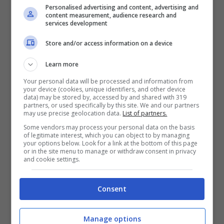
corpo. Tuttavia, bisogna comunque tenerla
Personalised advertising and content, advertising and
content measurement, audience research and
services development
d’occhio perché ci sono dei
rischi
per la
salute del micio.
Store and/or access information on a device
Learn more
A cosa fare attenzione
Your personal data will be processed and information from
your device (cookies, unique identifiers, and other device
data) may be stored by, accessed by and shared with 319
Dopo la sterilizzazione il
comportamento
partners, or used specifically by this site. We and our partners
may use precise geolocation data.
List of partners.
del gatto cambia. Non si muove più come
Some vendors may process your personal data on the basis
of legitimate interest, which you can object to by managing
prima tendendo a diventare pigro e
your options below. Look for a link at the bottom of this page
or in the site menu to manage or withdraw consent in privacy
sedentario e sarà portato a mangiare di più.
and cookie settings.
Se da una parte questa calma può farci
Consent
piacere, dall’altra rischia di farlo ammalare.
Manage options