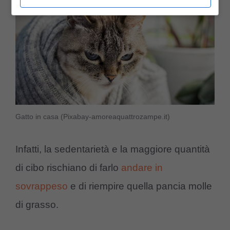
Gatto in casa (Pixabay-amoreaquattrozampe.it)
Infatti, la sedentarietà e la maggiore quantità
di cibo rischiano di farlo
andare in
sovrappeso
e di riempire quella pancia molle
di grasso.