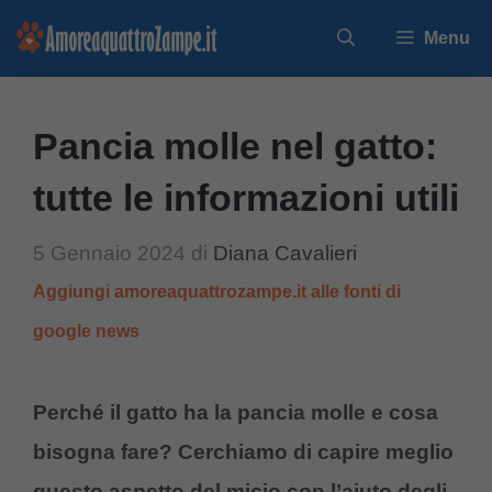
Vai
Menu
al
contenuto
Pancia molle nel gatto:
tutte le informazioni utili
5 Gennaio 2024
di
Diana Cavalieri
Aggiungi amoreaquattrozampe.it alle fonti di
google news
Perché il gatto ha la pancia molle e cosa
bisogna fare? Cerchiamo di capire meglio
questo aspetto del micio con l’aiuto degli