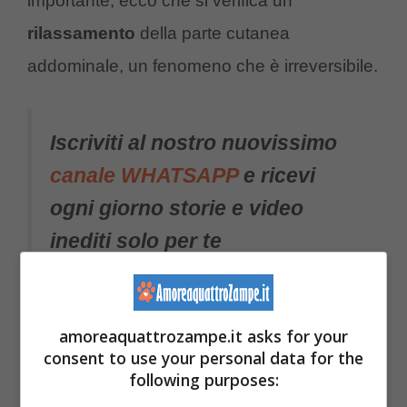
importante, ecco che si verifica un
rilassamento
della parte cutanea
addominale, un fenomeno che è irreversibile.
Iscriviti al nostro nuovissimo
canale WHATSAPP
e ricevi
ogni giorno storie e video
inediti solo per te
Per chi ama la morbidezza del pelo del gatto
amoreaquattrozampe.it asks for your
è molto bello accarezzare quella parte
consent to use your personal data for the
following purposes:
perché è molto soffice rispetto al resto del