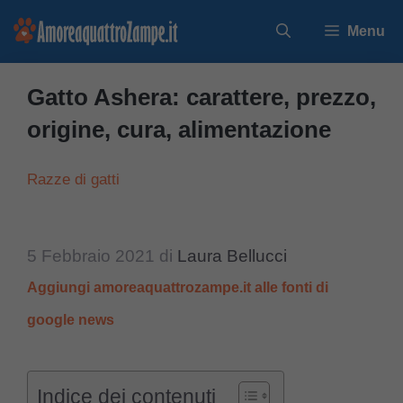
Vai
Menu
al
contenuto
Gatto Ashera: carattere, prezzo,
origine, cura, alimentazione
Razze di gatti
5 Febbraio 2021
di
Laura Bellucci
Aggiungi amoreaquattrozampe.it alle fonti di
google news
Indice dei contenuti