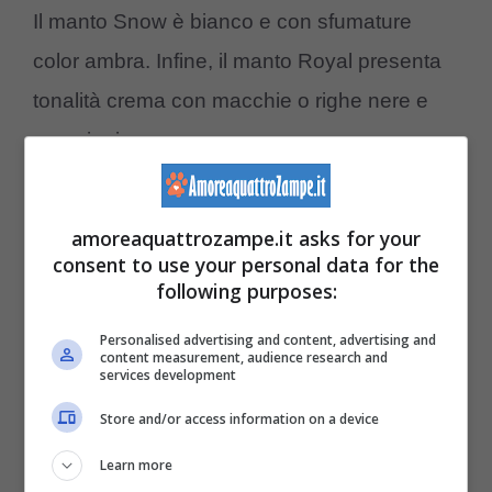
Il manto Snow è bianco e con sfumature
color ambra. Infine, il manto Royal presenta
tonalità crema con macchie o righe nere e
arancioni.
Il pelo dell’Ashera è corto, fitto e setoso;
amoreaquattrozampe.it asks for your
volendo, lo si potrà rendere ipoallergenico.
consent to use your personal data for the
following purposes:
Zampe
Personalised advertising and content, advertising and
content measurement, audience research and
services development
L’Ashera presenta zampe snelle,
proporzionate e muscolose, che
Store and/or access information on a device
contribuiscono a rendere il suo aspetto
Learn more