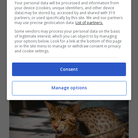
slanciato ed elegante.
Your personal data will be processed and information from
your device (cookies, unique identifiers, and other device
data) may be stored by, accessed by and shared with 319
partners, or used specifically by this site. We and our partners
Carattere del gatto Ashera
may use precise geolocation data.
List of partners.
Some vendors may process your personal data on the basis
of legitimate interest, which you can object to by managing
A discapito delle apparenze che lo rendono
your options below. Look for a link at the bottom of this page
or in the site menu to manage or withdraw consent in privacy
ancora molto simile a un felino selvatico,
and cookie settings.
l’indole dell’Ashera è esattamente come
Consent
quella di un comune gatto domestico.
Manage options