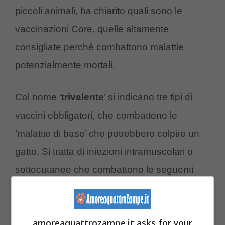
piccoli animali, ha chiarito quali sono le
vaccinazioni Core, quelle altamente
consigliate perché combattono malattie
potenzialmente mortali.
Col nome ‘
trivalente
’ si indicano tre tipi di
vaccini obbligatori, che combattono le
‘malattie di base’ che potrebbero colpire un
gatto. Si tratta di iniezioni intramuscolari o
sottocutanee che combattono le seguenti
patologie:
rinotracheite
, calicivirosi e
gastroenterite virale
.
amoreaquattrozampe.it asks for your