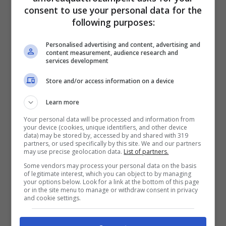
consent to use your personal data for the
Rinotracheite
: malattia causata dal virus
following purposes:
Felid Herpes, che provoca nei casi meno
Personalised advertising and content, advertising and
gravi spossatezza e depressione e
content measurement, audience research and
services development
secrezioni dal naso e dagli occhi. Nei casi
Store and/or access information on a device
più seri può compromettere le facoltà
Learn more
respiratorie, congiuntivite e scialorrea
Your personal data will be processed and information from
(abbondante salivazione).
your device (cookies, unique identifiers, and other device
data) may be stored by, accessed by and shared with 319
partners, or used specifically by this site. We and our partners
may use precise geolocation data.
List of partners.
Infezione da Calicivirus
: malattia
Some vendors may process your personal data on the basis
prettamente respiratoria che colpisce le vie
of legitimate interest, which you can object to by managing
your options below. Look for a link at the bottom of this page
or in the site menu to manage or withdraw consent in privacy
aeree. Oltre ai sintomi simili alla rinotracheite
and cookie settings.
come scolo dal naso e congiuntivite, nei casi