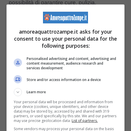
possibilità di garantire cure, pulizia,
assistenza veterinaria e condizioni di vita
dignitose.
amoreaquattrozampe.it asks for your
consent to use your personal data for the
Le proprietarie hanno accettato di
following purposes:
collaborare e di cedere parte degli animali
Personalised advertising and content, advertising and
affinché potessero essere presi in carico
content measurement, audience research and
services development
da volontari ed associazioni specializzate,
Store and/or access information on a device
subito intervenute sul posto e che operano
Learn more
proprio sul territorio. Una decisione che ha
Your personal data will be processed and information from
permesso di avviare un percorso concreto di
your device (cookies, unique identifiers, and other device
data) may be stored by, accessed by and shared with 319
tutela per i gatti presenti nell’abitazione e di
partners, or used specifically by this site. We and our partners
may use precise geolocation data.
List of partners.
iniziare a restituire dignità sia agli animali sia
Some vendors may process your personal data on the basis