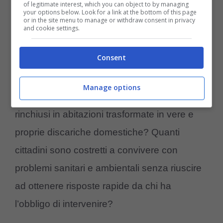
of legitimate interest, which you can object to by managing
all’ambiente in cui vivevano.
your options below. Look for a link at the bottom of this page
or in the site menu to manage or withdraw consent in privacy
and cookie settings.
Sono però stanco di dovermi sostituire
Consent
sempre alle Istituzioni.
Quante situazioni
analoghe esistono oggi in Italia senza che
Manage options
nessuno intervenga? Quanti animali vivono
rinchiusi in abitazioni trasformate in vere e
proprie discariche domestiche? Quanti
cittadini sono costretti a convivere con
problemi sanitari e ambientali senza riuscire
ad ottenere risposte rapide da chi ha
l’obbligo di intervenire?