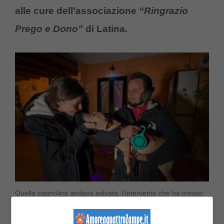
alle cure dell’associazione
“Ringrazio
Prego e Dono”
di Latina.
Quella cagnolina andava salvata: l’intervento che ha messo
fine alle sue sofferenze – amoreaquattrozampe.it