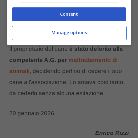
Carabinieri
ha riportato la calma, evitando
Consent
ulteriori disordini e problemi di ordine
pubblico.
Manage options
Il proprietario del cane
è stato deferito alla
competente A.G. per
maltrattamento di
animali,
decidendo perfino di cedere il suo
cane all’associazione. Lo amava così tanto,
da cederlo senza alcuna esitazione.
20 gennaio 2026
Enrico Rizzi