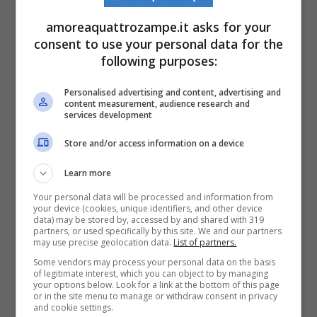
amoreaquattrozampe.it asks for your
Sono intervenuto perché
mi sono reso
consent to use your personal data for the
conto che non c’era un minuto in più da
following purposes:
perdere
in quanto il cane era davvero in
Personalised advertising and content, advertising and
pericolo di vita. Non è stato certamente facile
content measurement, audience research and
services development
salvarla. Il
proprietario
che prima è apparso
Store and/or access information on a device
gentile e collaborativo, a seguito
Learn more
dell’intervento dei vicini di casa che
Your personal data will be processed and information from
inspiegabilmente hanno deciso di prendere
your device (cookies, unique identifiers, and other device
data) may be stored by, accessed by and shared with 319
le sue difese,
ha subito cambiato
partners, or used specifically by this site. We and our partners
may use precise geolocation data.
List of partners.
atteggiamento, tentando più volte di
Some vendors may process your personal data on the basis
of legitimate interest, which you can object to by managing
aggredirmi, dopo avermi ricoperto di
your options below. Look for a link at the bottom of this page
or in the site menu to manage or withdraw consent in privacy
insulti di ogni genere.
Solo l’intervento dei
and cookie settings.