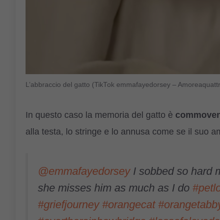
L’abbraccio del gatto (TikTok emmafayedorsey – Amoreaquatt
In questo caso la memoria del gatto è
commoven
alla testa, lo stringe e lo annusa come se il suo a
@emmafayedorsey
I sobbed so hard m
she misses him as much as I do
#petl
#griefjourney
#orangecat
#orangetabb