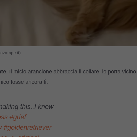
rozampe.it)
te
. Il micio arancione abbraccia il collare, lo porta vicino
mico fosse ancora lì.
aking this..I know
oss
#grief
y
#goldenretriever