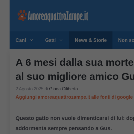
Vai
al
contenuto
Cani
Gatti
News & Storie
Non so
A 6 mesi dalla sua morte
al suo migliore amico G
2 Agosto 2025
di
Giada Ciliberto
Aggiungi amoreaquattrozampe.it alle fonti di googl
Questo gatto non vuole dimenticarsi di lui: d
addormenta sempre pensando a Gus.