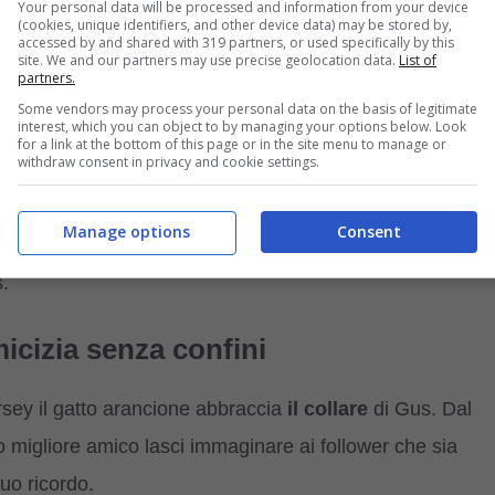
Your personal data will be processed and information from your device
(cookies, unique identifiers, and other device data) may be stored by,
accessed by and shared with 319 partners, or used specifically by this
site. We and our partners may use precise geolocation data.
List of
n gatto in Antartide?
partners.
a lasciato il segno
Some vendors may process your personal data on the basis of legitimate
interest, which you can object to by managing your options below. Look
for a link at the bottom of this page or in the site menu to manage or
withdraw consent in privacy and cookie settings.
 ragazza riferendosi alla clip, per poi aggiungere: “
so che
ssun
micio potrà mai prendere il posto
del cane Gus,
Manage options
Consent
cione non dorme mai senza un
oggetto
speciale che
s.
micizia senza confini
ey il gatto arancione abbraccia
il collare
di Gus. Dal
o migliore amico lasci immaginare ai follower che sia
uo ricordo.