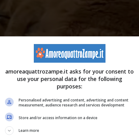
amoreaquattrozampe.it asks for your consent to
use your personal data for the following
purposes:
pe.it)
Personalised advertising and content, advertising and content
measurement, audience research and services development
la virilità su TikTok, superando in breve tempo i 7,6
Store and/or access information on a device
o accompagnare alle immagini una commovente didascalia.
Learn more