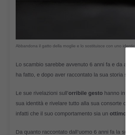
Abbandona il gatto della moglie e lo sostituisce con uno ident
Lo scambio sarebbe avvenuto 6 anni fa e da allor
ha fatto, e dopo aver raccontato la sua storia sul 
Le sue rivelazioni sull’
orribile gesto
hanno infatti
sua identità e rivelare tutto alla sua consorte ch
infatti che il suo comportamento sia un
ottimo mo
Da quanto raccontato dall’uomo 6 anni fa la sua fi