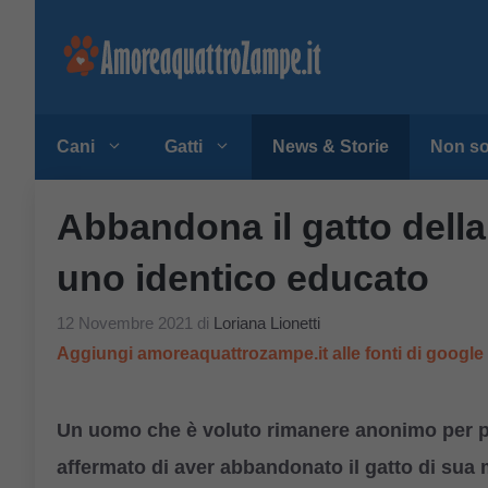
Vai
al
contenuto
Cani
Gatti
News & Storie
Non so
Abbandona il gatto della
uno identico educato
12 Novembre 2021
di
Loriana Lionetti
Aggiungi amoreaquattrozampe.it alle fonti di googl
Un uomo che è voluto rimanere anonimo per pau
affermato di aver abbandonato il gatto di sua 