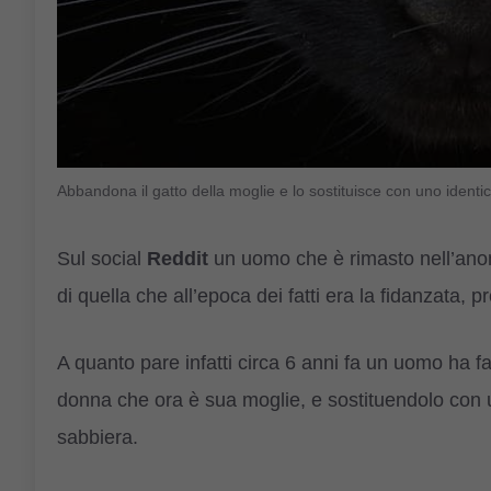
Abbandona il gatto della moglie e lo sostituisce con uno ident
Sul social
Reddit
un uomo che è rimasto nell’ano
di quella che all’epoca dei fatti era la fidanzata
A quanto pare infatti circa 6 anni fa un uomo ha fa
donna che ora è sua moglie, e sostituendolo con u
sabbiera.