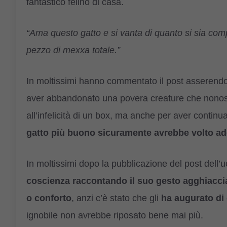
fantastico felino di casa.
“Ama questo gatto e si vanta di quanto si sia com
pezzo di mexxa totale.”
In moltissimi hanno commentato il post asserend
aver abbandonato una povera creature che nonost
all’infelicità di un box, ma anche per aver contin
gatto più buono sicuramente avrebbe volto add
In moltissimi dopo la pubblicazione del post del
coscienza raccontando il suo gesto agghiacci
o conforto
, anzi c’è stato che gli
ha augurato di
ignobile non avrebbe riposato bene mai più.