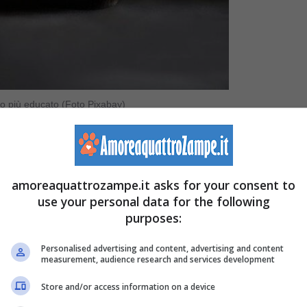
ico più educato (Foto Pixabay)
a l’uomo non riesce più a riposare bene per quello che
social
Reddir
lo farà ancor meno.
amoreaquattrozampe.it asks for your consent to
use your personal data for the following
 portato moltissime persone a minacciarlo di scoprire la
purposes:
e ancora non è a conoscenza dei fatti, in molti sostengono
Personalised advertising and content, advertising and content
tivo per un divorzio.
measurement, audience research and services development
Store and/or access information on a device
danzata era partita per andare a trovare la sua famiglia 