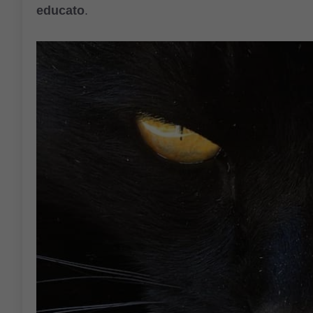
educato
.