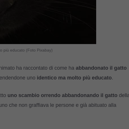
ico più educato (Foto Pixabay)
nimato ha raccontato di come ha
abbandonato il gatto
, prendendone uno
identico ma molto più educato
.
tto
uno scambio orrendo abbandonando il gatto
dell
no che non graffiava le persone e già abituato alla