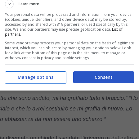
Learn more
to e di fargli compagnia
durante la sua assenza.
Your personal data will be processed and information from your device
(cookies, unique identifiers, and other device data) may be stored by,
accessed by and shared with 319 partners, or used specifically by this
 il primo giorno il gatto l’avesse immediatamente
site. We and our partners may use precise geolocation data.
List of
partners.
 ha scritto :
“Sei anni fa, ho scambiato il gatto della mia
Some vendors may process your personal data on the basis of legitimate
ucato. “Aveva un gatto tutto nero che era estremamente
interest, which you can object to by managing your options below. Look
for a link at the bottom of this page or in the site menu to manage or
e non usava la lettiera per metà del tempo. Mia moglie ha
withdraw consent in privacy and cookie settings.
Manage options
Consent
 sua famiglia e io avrei dovuto andare nel suo
e che sono andato, mi ha graffiato tutto il braccio.” “Ho
ale e che lo avrei sostituirò se mi graffia di nuovo. Lo
to abbastanza da non essere uno scherzo.”
 diventato un chiodo fisso data l’irriverenza del gatto e