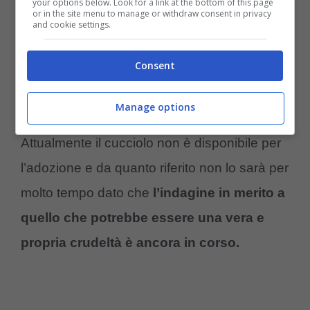
your options below. Look for a link at the bottom of this page
or in the site menu to manage or withdraw consent in privacy
del piccolo in un camion dei rifiuti
.
and cookie settings.
Consent
A quanto riportato il numero è stato destinato
solo a informazioni utili sul caso
e sul se il
Manage options
cane sia stato
sottoposto a crudeltà
.
Attualmente il cucciolo non è disponibile per
l’adozione e da quanto riferito non lo sarà per
molto tempo dato che
l’indagine in merito a
quello che potrebbe essere una vera e
propria crudeltà è ancora in corso.