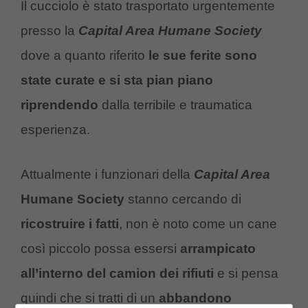
Il cucciolo è stato trasportato urgentemente
presso la
Capital Area Humane Society
dove a quanto riferito
le sue ferite sono
state curate e si sta pian piano
riprendendo
dalla terribile e traumatica
esperienza.
Attualmente i funzionari della
Capital Area
Humane Society
stanno cercando di
ricostruire i fatti
, non è noto come un cane
così piccolo possa essersi
arrampicato
all’interno del camion dei rifiuti
e si pensa
quindi che si tratti di un
abbandono