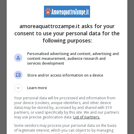
intenzionale commesso da qualcuno che
voleva liberarsi
di quella povera creatura.
amoreaquattrozampe.it asks for your
consent to use your personal data for the
Il percorso del camion comprende diversi
following purposes:
cassonetti di molte
attività commerciali e
Personalised advertising and content, advertising and
non comprende abitazioni private,
content measurement, audience research and
services development
attualmente quindi non è chiaro di se si tratti
Store and/or access information on a device
di una
terribile casualità
o di un
brutale
Learn more
abbandono
con
annesso maltrattamento
,
Your personal data will be processed and information from
motivo per cui è stato adibito un numero
your device (cookies, unique identifiers, and other device
data) may be stored by, accessed by and shared with 319
speciale per
contattare le autorità
in caso di
partners, or used specifically by this site. We and our partners
may use precise geolocation data.
List of partners.
informazione sui proprietari del cane o sugli
Some vendors may process your personal data on the basis
of legitimate interest, which you can object to by managing
eventi che hanno portato al
ritrovamento