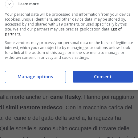
to un rifugio per animali. Sul proprio account TikTok
Learn more
deo che ritraggono la vita dei due giovani circondati da
Your personal data will be processed and information from your device
(cookies, unique identifiers, and other device data) may be stored by,
viso un filmato che mostra il viaggio intrapreso dalla
accessed by and shared with 319 partners, or used specifically by this
site. We and our partners may use precise geolocation data.
List of
i razza mista simil Pastore tedesco. Venute a conoscenza
partners.
Some vendors may process your personal data on the basis of legitimate
ti sulla lista degli animali destinati all’eutanasia, le due
interest, which you can object to by managing your options below. Look
for a link at the bottom of this page or in the site menu to manage or
raggiungere il canile. La ragazza, accompagnata dalla
withdraw consent in privacy and cookie settings.
il proprio cane, ha intrapreso il lunghissimo viaggio,
 dalla meta che avrebbero dovuto raggiungere. Qui le
Manage options
Consent
stava per essere uccisa, così spaventata che non
dalla morte anche un
cane Husky
. Hanno poi raggiunto
 di simil Pastore tedesco
. Con la macchina carica dei
o, del cane e del gatto della sorella, la ragazza ha
Qui le sorelle si sono subito occupate di trovare delle