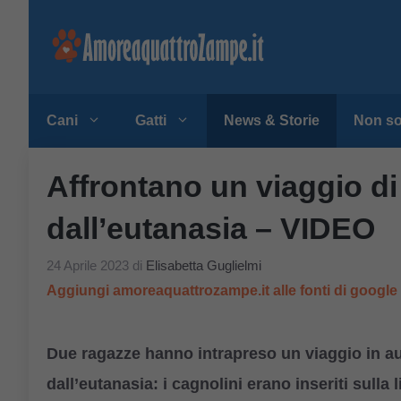
Vai
al
contenuto
Cani
Gatti
News & Storie
Non so
Affrontano un viaggio di 
dall’eutanasia – VIDEO
24 Aprile 2023
di
Elisabetta Guglielmi
Aggiungi amoreaquattrozampe.it alle fonti di googl
Due ragazze hanno intrapreso un viaggio in au
dall’eutanasia: i cagnolini erano inseriti sulla l