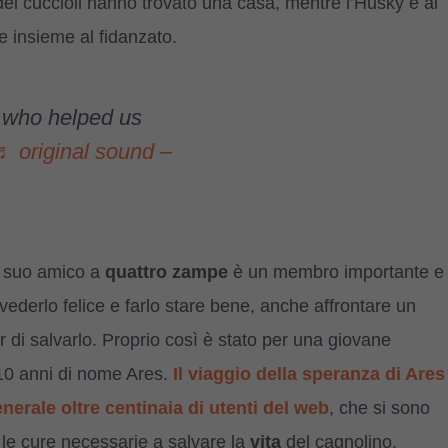
 dei cuccioli hanno trovato una casa, mentre l’Husky è al
e insieme al fidanzato.
 who helped us
♬ original sound –
l suo amico a
quattro
zampe
è un membro importante e
vederlo felice e farlo stare bene, anche affrontare un
ur di salvarlo. Proprio così è stato per una giovane
 10 anni di nome Ares.
Il viaggio della speranza di Ares
nerale oltre centinaia di utenti del web
, che si sono
r le cure necessarie a salvare la
vita
del cagnolino,