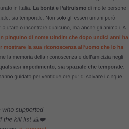
rato in Italia.
La bontà e l’altruismo
di molte persone
iale, sia temporale. Non solo gli esseri umani però
er aiutare o incontrare qualcuno, ma anche gli animali. A
i un pinguino di nome Dindim che dopo undici anni ha
er mostrare la sua riconoscenza all’uomo che lo ha
ome la memoria della riconoscenza e dell’amicizia negli
qualsiasi impedimento, sia spaziale che temporale
.
hanno guidato per ventidue ore pur di salvare i cinque
e who supported
he kill list 🙏❤️