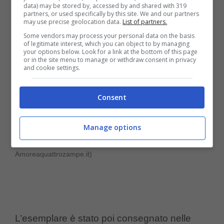
data) may be stored by, accessed by and shared with 319
partners, or used specifically by this site. We and our partners
may use precise geolocation data.
List of partners.
Some vendors may process your personal data on the basis
of legitimate interest, which you can object to by managing
your options below. Look for a link at the bottom of this page
or in the site menu to manage or withdraw consent in privacy
and cookie settings.
Consent
Manage options
La squadra di recupero (Instagram zookoki –
Amoreaquattrozampe.it)
L’esemplare è stato poi consegnato nelle