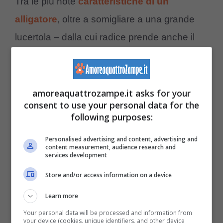
Tra le più note
caratteristiche di un
alligatore
, oltre a somigliare a una grande
lucertola – dalla cui radice prende anche il
nome – è un noto per essere un animale
bisognoso di assoluta libertà. Il rettile
recuperato 2 giorni fa potrebbe essere stato
amoreaquattrozampe.it asks for your
consent to use your personal data for the
privato, in passato, di questa sua necessità e
following purposes:
quindi
detenuto illegalmente
, finché
Personalised advertising and content, advertising and
chiunque abbia deciso fino di tenero per sé –
content measurement, audience research and
services development
fino a quel momento – se ne sarebbe liberato
Store and/or access information on a device
senza scrupoli abbandonandolo in un
Learn more
terreno sotto la responsabilità di terzi.
Your personal data will be processed and information from
your device (cookies, unique identifiers, and other device