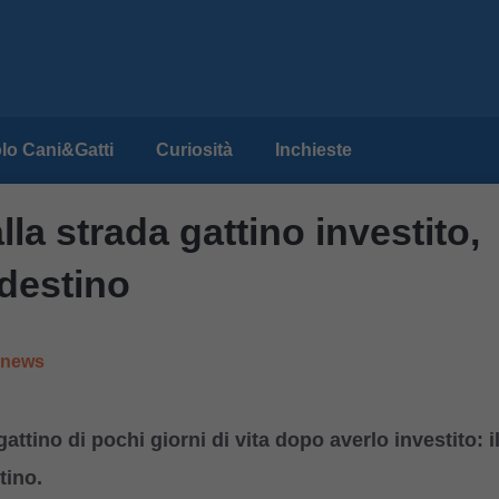
lo Cani&Gatti
Curiosità
Inchieste
la strada gattino investito,
destino
e news
ttino di pochi giorni di vita dopo averlo investito: i
tino.