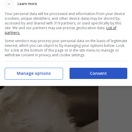
Learn more
Your personal data will be processed and information from your device
e
WHATSAPP
e ricevi ogni giorno storie e
(cookies, unique identifiers, and other device data) may be stored by,
accessed by and shared with 319 partners, or used specifically by this
site. We and our partners may use precise geolocation data.
List of
partners.
Some vendors may process your personal data on the basis of legitimate
interest, which you can object to by managing your options below. Look
for a link at the bottom of this page or in the site menu to manage or
withdraw consent in privacy and cookie settings.
Manage options
Consent