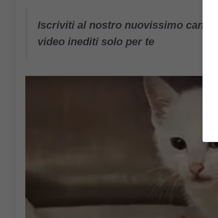
Iscriviti al nostro nuovissimo canal
video inediti solo per te