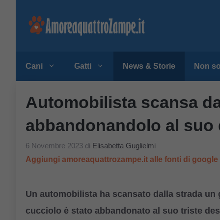
Vai
al
contenuto
Cani
Gatti
News & Storie
Non so
Automobilista scansa dal
abbandonandolo al suo 
6 Novembre 2023
di
Elisabetta Guglielmi
Aggiungi amoreaquattrozampe.it alle fonti di googl
Un automobilista ha scansato dalla strada un ga
cucciolo è stato abbandonato al suo triste des