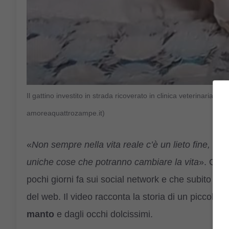
Il gattino investito in strada ricoverato in clinica veterinaria
amoreaquattrozampe.it)
«
Non sempre nella vita reale c’è un lieto fine, m
uniche cose che potranno cambiare la vita
». Ques
pochi giorni fa sui social network e che subito ha 
del web. Il video racconta la storia di un piccolo 
manto
e dagli occhi dolcissimi.