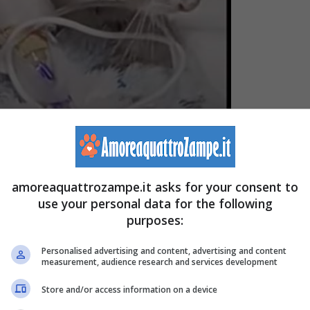
 (Screenshot video YouTube – Lucky Animals –
amoreaquattrozampe.it asks for your consent to
a bisogna sempre credere nell’amore e nella bontà, le
use your personal data for the following
purposes:
to il messaggio finale veicolato da un
filmato
condiviso
ricevuto moltissime visualizzazioni da parte degli utenti
Personalised advertising and content, advertising and content
measurement, audience research and services development
gattino di appena una settimana di vita, dal
candido
Store and/or access information on a device