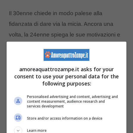
Il 30enne chiede in modo palese alla
fidanzata di dare via la micia. Ancora una
volta, la 24enne spiega le sue motivazioni e
di come non sia un’opzione da prendere in
considerazione. Così il vivere insieme ha
inizio e la situazione sembra non essere così
amoreaquattrozampe.it asks for your
consent to use your personal data for the
orribile, fino ad una sera, quando, il ragazzo
following purposes:
convinto che la fidanzata non fosse nei
Personalised advertising and content, advertising and
paraggi, avvicinandosi di soppiatto al gatto
content measurement, audience research and
services development
inizia ad insultarlo.
Store and/or access information on a device
La ragazza che assiste alla scena, racconta
Learn more