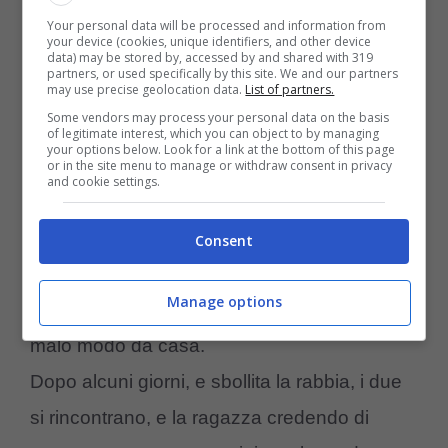
di essere spaventata dal tono utilizzato dal
Your personal data will be processed and information from
your device (cookies, unique identifiers, and other device
fidanzato, descrivendolo come “
freddo ed
data) may be stored by, accessed by and shared with 319
partners, or used specifically by this site. We and our partners
may use precise geolocation data.
List of partners.
ostile
“, tono mai utilizzato dal ragazzo
Some vendors may process your personal data on the basis
rendendolo irriconoscibile agli occhi della
of legitimate interest, which you can object to by managing
your options below. Look for a link at the bottom of this page
ragazza. Quando lei chiede spiegazioni delle
or in the site menu to manage or withdraw consent in privacy
and cookie settings.
sue brutte parole come “
fottutamente inutile
”
sussurrate all’orecchio del gatto, lui risponde
Consent
che fosse solamente un gioco, ma la
Manage options
ragazza non ci sta, e spaventata lo caccia in
malo modo da casa.
Dopo alcuni giorni, e sbollita la rabbia, i due
si rincontrano, e la ragazza credendo di