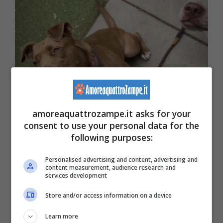
Le amiche riunite (TikTok cheddar – Amoreaquattrozampe.it)
amoreaquattrozampe.it asks for your
consent to use your personal data for the
following purposes:
Personalised advertising and content, advertising and
content measurement, audience research and
A rinforzare il lieto fine di questa storia è stata
services development
la recente decisione di un’anima bella
Store and/or access information on a device
nell’accogliere – senza riserva alcuna –
Learn more