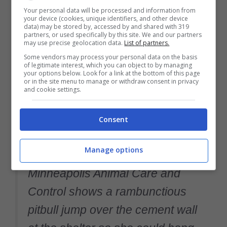
l’annuncio della loro
adozione di coppia
.
Your personal data will be processed and information from
your device (cookies, unique identifiers, and other device
Oltre, quindi, ad aver superato insieme limiti
data) may be stored by, accessed by and shared with 319
partners, or used specifically by this site. We and our partners
fisici e quotidiani, Brenda e Linda ora
may use precise geolocation data.
List of partners.
possono tornare in libertà, conoscere la loro
Some vendors may process your personal data on the basis
of legitimate interest, which you can object to by managing
your options below. Look for a link at the bottom of this page
nuova famiglia e quella che sarà la loro casa
or in the site menu to manage or withdraw consent in privacy
and cookie settings.
per sempre, senza doversi mai separare.
Consent
@cheddar
Mission impawsible!
Manage options
Security footage from inside
Minneapolis Animal Care and
Control shows a rambunctious
pitbull jump over the cement wall