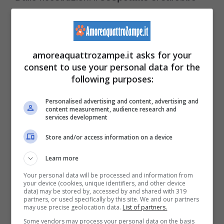
intrufolato dall’altra parte del camion
partendo velocemente prima di essere
individuato, probabilmente si trovava
amoreaquattrozampe.it asks for your
consent to use your personal data for the
all’autolavaggio e stava aspettando il
following purposes:
momento giusto per prendere un’auto. È
Personalised advertising and content, advertising and
stato pubblicato anche un
post
su Facebook
content measurement, audience research and
services development
per cercare di rintracciare l’uomo che si
Store and/or access information on a device
sarebbe avvicinato alla vettura mentre il suo
Learn more
proprietario la stava lavando.
Your personal data will be processed and information from
your device (cookies, unique identifiers, and other device
Potrebbe interessarti anche >>>
Cane e
data) may be stored by, accessed by and shared with 319
partners, or used specifically by this site. We and our partners
may use precise geolocation data.
List of partners.
gatto in strada: da subito anime gemelle,
Some vendors may process your personal data on the basis