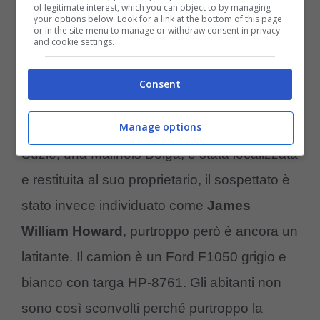
l’intruso è sorpreso – VIDEO
of legitimate interest, which you can object to by managing
your options below. Look for a link at the bottom of this page
or in the site menu to manage or withdraw consent in privacy
and cookie settings.
L’uomo si è detto
sconvolto
, non avrebbe
mai pensato una cosa del genere, era
Consent
proprio lì a pochi metri da lui. Qualche giorno
Manage options
dopo tuttavia è il cane è stato ritrovato, infatti
Suzie, una Malinois Belga, è stata localizzata
e restituita al suo proprietario, il sospettato è
stato invece individuato come
James
William Howard
, purtroppo però è ancora un
latitante. Il camion è un Ford F1050 grigio e
bianco con targa HP-8761. Gli abitanti non
sono così sconvolti perché purtroppo la