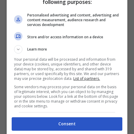
following purposes:
Uscire dal materasso (TikTok – @pituquinho.and.br)
Personalised advertising and content, advertising and
content measurement, audience research and
services development
Durante il processo di creazione, il papà
Store and/or access information on a device
umano non era presente nella stanza. Si è
accorto dell’opera d’arte dell’animale solo
Learn more
Your personal data will be processed and information from
quando è andato a cercarlo. Il motivo per cui
your device (cookies, unique identifiers, and other device
data) may be stored by, accessed by and shared with 319
è andato a cercarlo è stato il
silenzio
, cosa
partners, or used specifically by this site. We and our partners
may use precise geolocation data.
List of partners.
non normale per quanto gli riguardava. La
Some vendors may process your personal data on the basis
of legitimate interest, which you can object to by managing
tranquillità della casa lo ha costretto a
your options below. Look for a link at the bottom of this page
or in the site menu to manage or withdraw consent in privacy
lasciare il comfort del divano per imbattersi
and cookie settings.
nell’opera di Pituco. Il dolce cucciolo
Consent
sembrava essere più che soddisfatto del