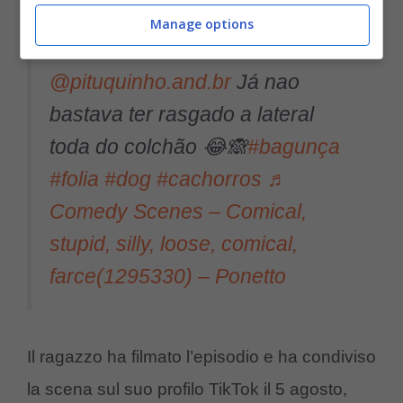
risultato ottenuto.
Manage options
@pituquinho.and.br
Já nao
bastava ter rasgado a lateral
toda do colchão 😂🙈
#bagunça
#folia
#dog
#cachorros
♬
Comedy Scenes – Comical,
stupid, silly, loose, comical,
farce(1295330) – Ponetto
Il ragazzo ha filmato l’episodio e ha condiviso
la scena sul suo profilo TikTok il 5 agosto,