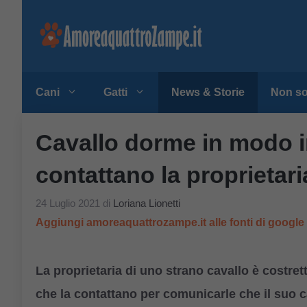
Vai
al
contenuto
Cani
Gatti
News & Storie
Non so
Cavallo dorme in modo in
contattano la proprietari
24 Luglio 2021
di
Loriana Lionetti
Aggiungi amoreaquattrozampe.it alle fonti di googl
La proprietaria di uno strano cavallo è costret
che la contattano per comunicarle che il suo c