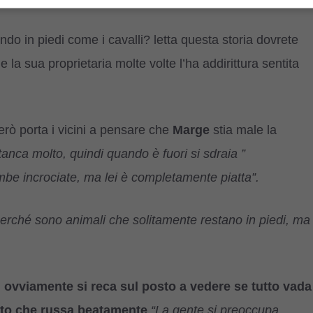
endo in piedi come i cavalli? letta questa storia dovrete
e la sua proprietaria molte volte l’ha addirittura sentita
erò porta i vicini a pensare che
Marge
stia male la
stanca molto, quindi quando è fuori si sdraia ”
mbe incrociate, ma lei è completamente piatta”.
perché sono animali che solitamente restano in piedi, ma
i
ovviamente si reca sul posto a vedere se tutto vada
rato che russa beatamente
“La gente si preoccupa