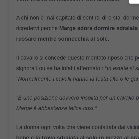
A chi non è mai capitato di sentirsi dire stai dorm
ricredervi perché
Marge adora dormire sdraiata
russare mentre sonnecchia al sole
.
Il cavallo si concede questo meritato riposo che p
signora Louise ha infatti affermato : “
In estate si 
“Normalmente i cavalli hanno la testa alta o le ga
“È una posizione davvero insolita per un cavallo 
Marge è abbastanza felice così.”
La donna ogni volta che viene contattata dai vicin
bene e la trova sdraiata al solo in mezzo al p