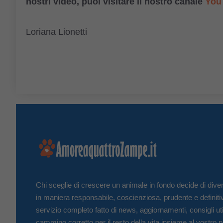
nostri video, puoi visitare il nostro canale
You
Loriana Lionetti
Chi sceglie di crescere un animale in fondo decide di diven
in maniera responsabile, coscienziosa, prudente e definiti
servizio completo fatto di news, aggiornamenti, consigli uti
cammino corretto per il resto della vita insieme al vostro p