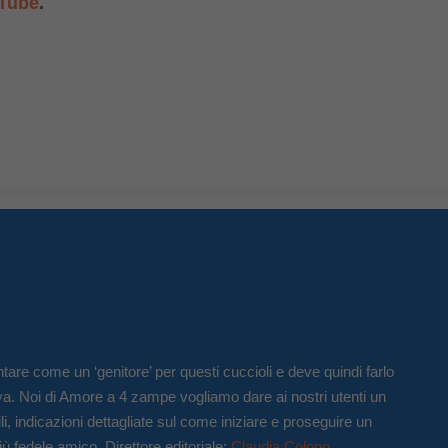
Tube
.
tare come un ‘genitore’ per questi cuccioli e deve quindi farlo
va. Noi di Amore a 4 zampe vogliamo dare ai nostri utenti un
li, indicazioni dettagliate sul come iniziare e proseguire un
iù fedele amico. Direttore editoriale:
Claudia Colono
.