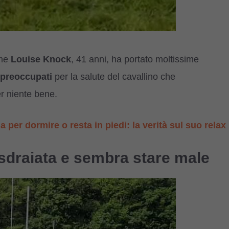
me
Louise Knock
, 41 anni, ha portato moltissime
i preoccupati
per la salute del cavallino che
r niente bene.
ia per dormire o resta in piedi: la verità sul suo relax
sdraiata e sembra stare male