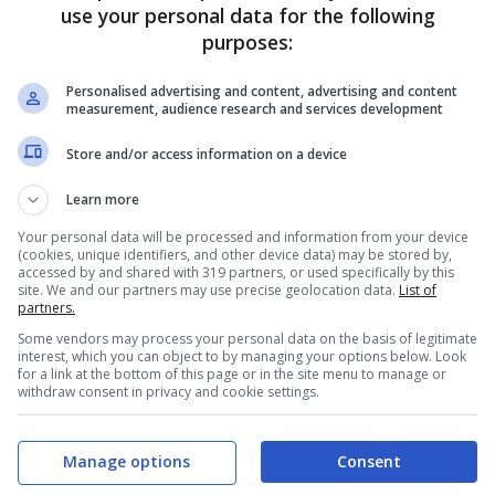
use your personal data for the following
purposes:
Personalised advertising and content, advertising and content
measurement, audience research and services development
Store and/or access information on a device
Learn more
Your personal data will be processed and information from your device
(cookies, unique identifiers, and other device data) may be stored by,
allo tenuto in un grade prato nel
Lowestoft
, nel
Suffolk
accessed by and shared with 319 partners, or used specifically by this
site. We and our partners may use precise geolocation data.
List of
partners.
 modalità con il quale dorme hanno portato la sua
Some vendors may process your personal data on the basis of legitimate
a di telefonate
che la avvisano che il suo cavallo è
interest, which you can object to by managing your options below. Look
for a link at the bottom of this page or in the site menu to manage or
withdraw consent in privacy and cookie settings.
ul prato un comportamento che nei cavalli il più delle
Manage options
Consent