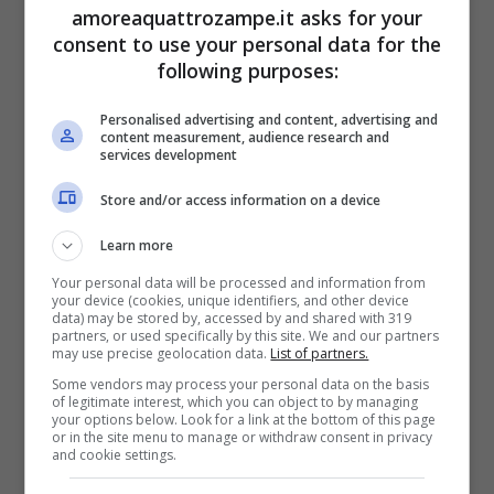
Ma, come tutti i pelosetti, Chanel ha soltanto
amoreaquattrozampe.it asks for your
consent to use your personal data for the
bisogno di qualcuno che le faccia conoscere
following purposes:
l’amore puro e sincero. Una casa in cui
Personalised advertising and content, advertising and
vivere, una famiglia con cui giocare e magari
content measurement, audience research and
services development
anche dei fratellini pelosi intorno: sarebbe il
Store and/or access information on a device
sogno ideale per la
nuova vita
della
cucciola.
Learn more
Your personal data will be processed and information from
your device (cookies, unique identifiers, and other device
LEGGI ANCHE >>>
Rifiutato per il suo
data) may be stored by, accessed by and shared with 319
partners, or used specifically by this site. We and our partners
may use precise geolocation data.
List of partners.
colore, il cane Pablo cerca una famiglia
Some vendors may process your personal data on the basis
of legitimate interest, which you can object to by managing
your options below. Look for a link at the bottom of this page
La nostra amica ha solo bisogno di aprirsi al
or in the site menu to manage or withdraw consent in privacy
and cookie settings.
mondo e spiccare il volo conoscendo la