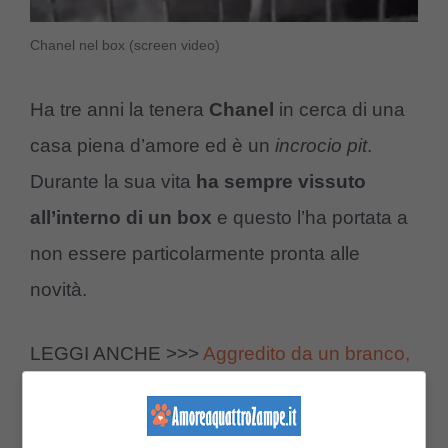
Chanel nel box (screen video)
Ha tre anni la tenera
Chanel
in cerca di una
casa piena d’amore ed è un
incrocio pit
.
Durante la sua vita
ha sempre vissuto
all’interno di un box
e questo l’ha portata a
non essere particolarmente pronta alle
novità.
LEGGI ANCHE >>>
Aggredito da un branco,
ora vuole dimenticare: cane Max cerca casa