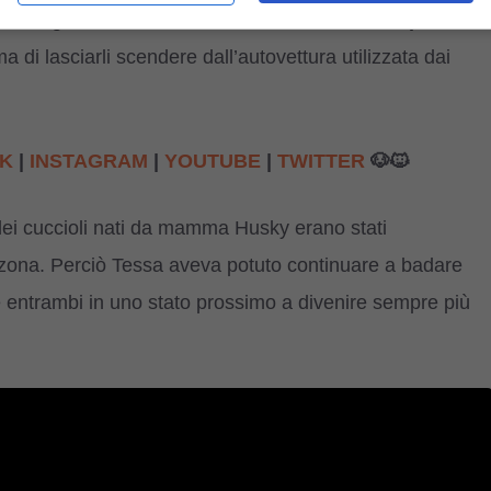
forse grazie al suo istinto – che non li avrebbe
più visti
.
 di lasciarli scendere dall’autovettura utilizzata dai
OK
|
INSTAGRAM
|
YOUTUBE
|
TWITTER
🐶🐱
 dei cuccioli nati da mamma Husky erano stati
a zona. Perciò Tessa aveva potuto continuare a badare
te entrambi in uno stato prossimo a divenire sempre più