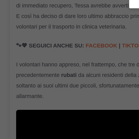
di immediato recupero, Tessa avrebbe avvertito – 
E così ha deciso di dare loro ultimo abbraccio prima
volontari per il trasporto in clinica veterinaria.
🐾💖 SEGUICI ANCHE SU:
FACEBOOK
|
TIKT
I volontari hanno appreso, nel frattempo, che tre
precedentemente
rubati
da alcuni residenti dell
soltanto ai suoi ultimi due piccoli, sfortunatamen
allarmante.