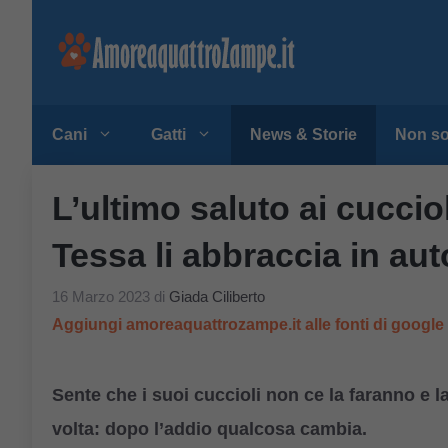
Vai
al
contenuto
Cani
Gatti
News & Storie
Non so
L’ultimo saluto ai cucci
Tessa li abbraccia in au
16 Marzo 2023
di
Giada Ciliberto
Aggiungi amoreaquattrozampe.it alle fonti di googl
Sente che i suoi cuccioli non ce la faranno e 
volta: dopo l’addio qualcosa cambia.