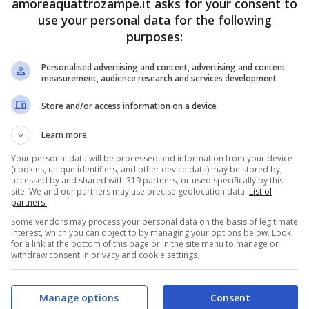
amoreaquattrozampe.it asks for your consent to
oreaquattrozampe.it)
use your personal data for the following
purposes:
da lì a breve, quando il meraviglioso esemplare
Personalised advertising and content, advertising and content
e ore dal parto. La cagnolina – le cui ricerche erano
measurement, audience research and services development
nna del posto ad “Animal Shelter” – aveva scelto un
Store and/or access information on a device
le sicuro, per accogliere la venuta al mondo dei suoi
Learn more
loro è riuscito a sopravvivere.
Your personal data will be processed and information from your device
(cookies, unique identifiers, and other device data) may be stored by,
accessed by and shared with 319 partners, or used specifically by this
orre 4.000 km per salvare il cane dal muso sbilenco
site. We and our partners may use precise geolocation data.
List of
partners.
Some vendors may process your personal data on the basis of legitimate
interest, which you can object to by managing your options below. Look
for a link at the bottom of this page or in the site menu to manage or
uccioli, in gravi condizioni di salute a causa di una
withdraw consent in privacy and cookie settings.
niera piuttosto aggressiva, hanno tentato di fare tutto il
Manage options
Consent
ta. Ma, ancor prima che questo avvenisse, durante la fase