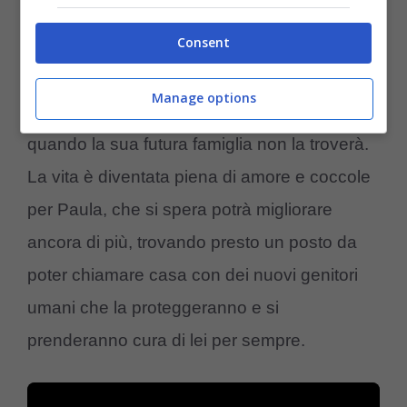
alla quale è stato dato il nome di
Paula
.
Consent
Georgiana, non può tenere con se per
Manage options
sempre la cucciola, ma la ospita fino a
quando la sua futura famiglia non la troverà.
La vita è diventata piena di amore e coccole
per Paula, che si spera potrà migliorare
ancora di più, trovando presto un posto da
poter chiamare casa con dei nuovi genitori
umani che la proteggeranno e si
prenderanno cura di lei per sempre.