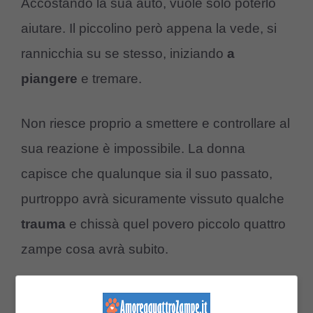
Accostando la sua auto, vuole solo poterlo
aiutare. Il piccolino però appena la vede, si
rannicchia su se stesso, iniziando
a
piangere
e tremare.
Non riesce proprio a smettere e controllare al
sua reazione è impossibile. La donna
capisce che qualunque sia il suo passato,
purtroppo avrà sicuramente vissuto qualche
trauma
e chissà quel povero piccolo quattro
zampe cosa avrà subito.
Non arrendendosi però, con gentilezza, voce