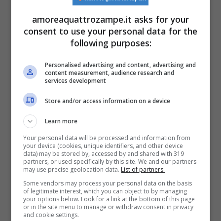
calma e delicatezza, cerca di instaurare un
amoreaquattrozampe.it asks for your
contatto con il pelosetto. Dopo qualche
consent to use your personal data for the
momento, il cucciolo sembra capire che
following purposes:
quella persona davanti a lui voglia solo il suo
Personalised advertising and content, advertising and
content measurement, audience research and
bene, così decide di fidarsi.
services development
Store and/or access information on a device
Non appena un piccolo passo in avanti è
Learn more
stato fatto, il cagnolino dimostra tutto il suo
Your personal data will be processed and information from
immenso cuore, colmo di gratitudine alla
your device (cookies, unique identifiers, and other device
data) may be stored by, accessed by and shared with 319
donna che gli ha salvato la vita. Portato dal
partners, or used specifically by this site. We and our partners
may use precise geolocation data.
List of partners.
veterinario per accertarsi delle sue buone
Some vendors may process your personal data on the basis
of legitimate interest, which you can object to by managing
condizioni di salute, si è scoperto che il
your options below. Look for a link at the bottom of this page
or in the site menu to manage or withdraw consent in privacy
cagnolino in realtà fosse
una femminuccia
,
and cookie settings.