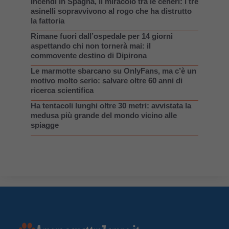
Incendi in Spagna, il miracolo tra le ceneri: i tre
asinelli sopravvivono al rogo che ha distrutto
la fattoria
Rimane fuori dall’ospedale per 14 giorni
aspettando chi non tornerà mai: il
commovente destino di Dipirona
Le marmotte sbarcano su OnlyFans, ma c’è un
motivo molto serio: salvare oltre 60 anni di
ricerca scientifica
Ha tentacoli lunghi oltre 30 metri: avvistata la
medusa più grande del mondo vicino alle
spiagge