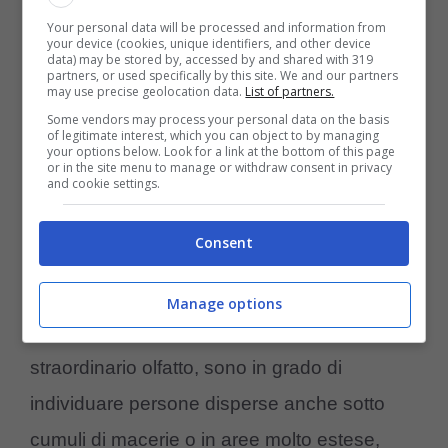
simbolo di speranza che
ci mostra quanto
Your personal data will be processed and information from
la cura, la pazienza e l’impegno possono
your device (cookies, unique identifiers, and other device
data) may be stored by, accessed by and shared with 319
portare a risultati enormi.
partners, or used specifically by this site. We and our partners
may use precise geolocation data.
List of partners.
Some vendors may process your personal data on the basis
I cani da ricerca ed il loro
of legitimate interest, which you can object to by managing
your options below. Look for a link at the bottom of this page
lavoro impagabile
or in the site menu to manage or withdraw consent in privacy
and cookie settings.
I cani da ricerca e soccorso svolgono un
Consent
ruolo fondamentale
nelle operazioni di
emergenza dopo terremoti, frane, valanghe,
Manage options
esplosioni e altre catastrofi. Grazie al loro
straordinario olfatto, sono in grado di
individuare persone disperse anche sotto
cumuli di macerie o in aree molto estese,