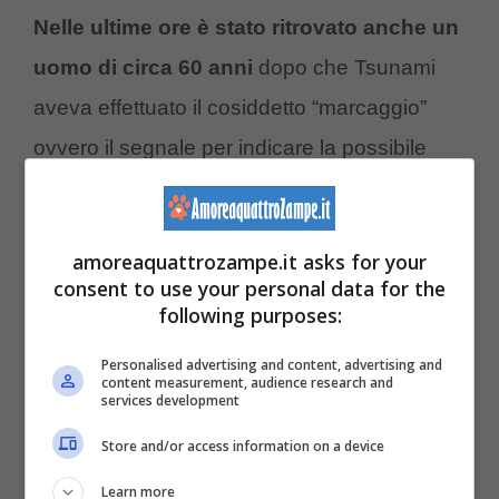
Nelle ultime ore è stato ritrovato anche un
uomo di circa 60 anni
dopo che Tsunami
aveva effettuato il cosiddetto “marcaggio”
ovvero il segnale per indicare la possibile
presenza di un uomo vivo. Sono seguite le
operazioni di scavo degli umani per alcune
amoreaquattrozampe.it asks for your
ore prima di estrarre l’uomo.
consent to use your personal data for the
following purposes:
In tantissimi, anche sul web e nei vari social
Personalised advertising and content, advertising and
network
fanno i complimenti a questo
content measurement, audience research and
services development
incredibile cane
con una storia alle spalle
Store and/or access information on a device
davvero particolare. Un vero e proprio
Learn more