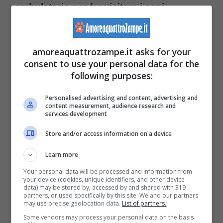
ambulatorio per far visitare i cani
antidroga in servizio.
amoreaquattrozampe.it asks for your
Sentendo urla e rumori sono intervenuti
consent to use your personal data for the
following purposes:
immediatamente riportando la calma ed
identificando l’uomo. La perdita di un cane o
Personalised advertising and content, advertising and
content measurement, audience research and
di un gatto può rappresentare un grande
services development
trauma perchè per molte persone sono un
Store and/or access information on a device
membro della propria famiglia.
Learn more
Your personal data will be processed and information from
Ma,
quando il dolore diventa aggressività,
your device (cookies, unique identifiers, and other device
data) may be stored by, accessed by and shared with 319
partners, or used specifically by this site. We and our partners
il rischio è quello di aggiungere
may use precise geolocation data.
List of partners.
solamente altra sofferenza.
Adesso sarà il
Some vendors may process your personal data on the basis