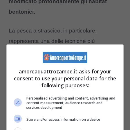
modificato profondamente gli habitat
bentonici.
La pesca a strascico, in particolare,
rappresenta una delle tecniche più
impattanti. Le reti vengono trascinate sul
fondale catturando tutto ciò che incontrano,
amoreaquattrozampe.it asks for your
ma allo stesso tempo
sollevano sedimenti,
consent to use your personal data for the
alterano gli ecosistemi e riducono la
following purposes:
biodiversità.
Personalised advertising and content, advertising and
content measurement, audience research and
services development
In questo contesto i delfini hanno imparato a
Store and/or access information on a device
sfruttare una fonte di cibo più semplice: si