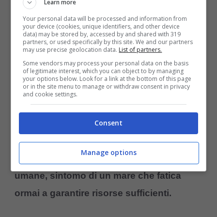
Learn more
alimentano dei pesci sfuggiti alle reti, degli
Your personal data will be processed and information from
scarti della pesca oppure intercettano le
your device (cookies, unique identifiers, and other device
data) may be stored by, accessed by and shared with 319
prede concentrate attorno alle attrezzature
partners, or used specifically by this site. We and our partners
may use precise geolocation data.
List of partners.
dei pescherecci.
Some vendors may process your personal data on the basis
of legitimate interest, which you can object to by managing
your options below. Look for a link at the bottom of this page
or in the site menu to manage or withdraw consent in privacy
Per gli autori dello studio non si tratta più di
and cookie settings.
un semplice comportamento opportunistico.
La presenza costante dei cetacei accanto
Consent
alle imbarcazioni suggerisce
una
Manage options
dipendenza crescente dalle attività
umane, sintomo di un mare che fatica
ormai a garantire risorse sufficienti.