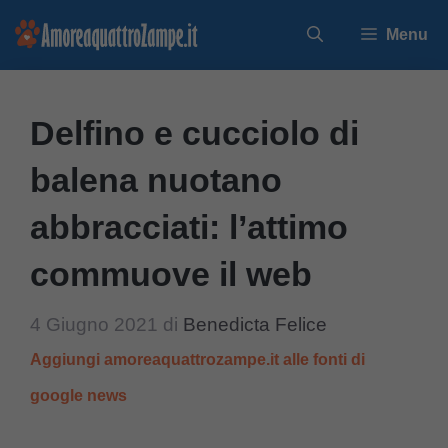
Vai
Menu
al
contenuto
Delfino e cucciolo di
balena nuotano
abbracciati: l’attimo
commuove il web
4 Giugno 2021
di
Benedicta Felice
Aggiungi amoreaquattrozampe.it alle fonti di
google news