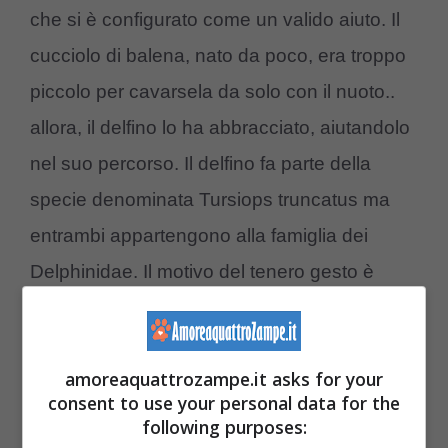
che si è configurato come un valido aiuto. Il
cucciolo di balena, nato da poco, era troppo
piccolo per cavarsela da solo con il nuoto..
allora, il delfino lo ha abbracciato, aiutandolo
nel suo percorso. Il delfino fa parte della
specie denominata Tursiops truncatus ma
entrambi appartengono alla famiglia dei
Delphinidae. Il motivo del tenero gesto è
legato a due motivi plausibili, chiariti dai
ricercatori: “
Il primo potrebbe essere dovuto
amoreaquattrozampe.it asks for your
all’istinto materno dell’animale mentre il
consent to use your personal data for the
secondo potrebbe riguardare una
following purposes: