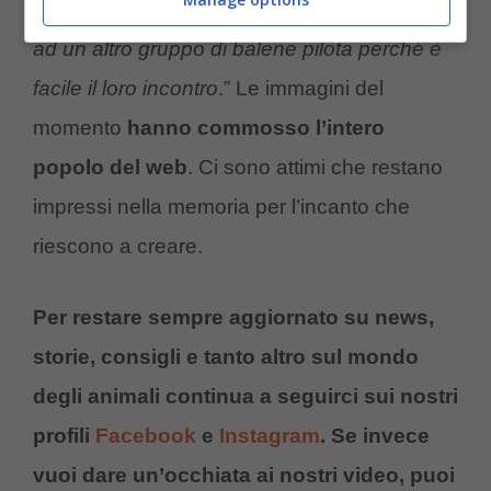
sono alte probabilità che il cucciolo si unirà
ad un altro gruppo di balene pilota perché è
facile il loro incontro
.” Le immagini del
momento
hanno commosso l’intero
popolo del web
. Ci sono attimi che restano
impressi nella memoria per l’incanto che
riescono a creare.
Per restare sempre aggiornato su news,
storie, consigli e tanto altro sul mondo
degli animali continua a seguirci sui nostri
profili
Facebook
e
Instagram
. Se invece
vuoi dare un’occhiata ai nostri video, puoi