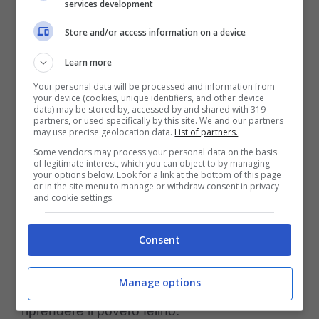
services development
Store and/or access information on a device
Quello che però in molti hanno fatto presente
nei commenti e che non è comprensibile e di
Learn more
come una persona che ha
vissuto per 18
Your personal data will be processed and information from
your device (cookies, unique identifiers, and other device
data) may be stored by, accessed by and shared with 319
anni con il suo gatto
possa aver deciso di
partners, or used specifically by this site. We and our partners
may use precise geolocation data.
List of partners.
abbandonarlo.
Some vendors may process your personal data on the basis
of legitimate interest, which you can object to by managing
your options below. Look for a link at the bottom of this page
Molti infatti sono preoccupatissimi per come il
or in the site menu to manage or withdraw consent in privacy
and cookie settings.
gatto possa stare e di quanto possa essere
spaventato dalla nuova condizione, e
Consent
sperano vivamente che
entrami cambino
Manage options
idea
e che vadano immediatamente a
riprendere il povero felino.