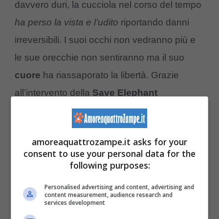
davvero duri, la cucciola nel corso del tempo
ha perso la vista e l’udito
riportando danni
irreversibili. I suoi occhi non vedranno più e
le sue orecchie non sentiranno ma il suo
cuore
ha riassaporato la libertà. Grazie
all’intervento della
Save Elephant
Foundation
, l’elefantina è stata finalmente
portata in salvo.
amoreaquattrozampe.it asks for your
consent to use your personal data for the
LEGGI ANCHE >>>
Il musicista suona il
following purposes:
piano per l’elefante liberato dalla prigionia –
Personalised advertising and content, advertising and
VIDEO
content measurement, audience research and
services development