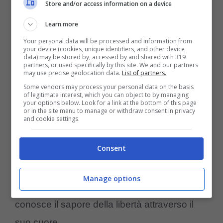
Store and/or access information on a device
Un
video
pubblicato online e diffuso sul web,
racconta tutto il percorso che ha portato la
Learn more
Your personal data will be processed and information from
cucciola alla sua nuova vita. Dopo esser
your device (cookies, unique identifiers, and other device
data) may be stored by, accessed by and shared with 319
stata caricata su un camion la cucciola è
partners, or used specifically by this site. We and our partners
may use precise geolocation data.
List of partners.
stata portata in una bellissima
riserva
Some vendors may process your personal data on the basis
of legitimate interest, which you can object to by managing
naturale incontaminata
. Giunta sul luogo,
your options below. Look for a link at the bottom of this page
or in the site menu to manage or withdraw consent in privacy
seppur senza purtroppo poter vedere la sua
and cookie settings.
nuova casa, la cucciola
ha iniziato a
Consent
piangere
. Le sue lacrime sono da brividi,
proprio come la sua storia che commuove
Manage options
chiunque la sente. Ora l’elefantina è libera e
conosce il sapore della libertà attraverso il
suo cuore.