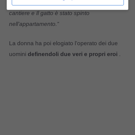
L’impalcatura è stata portata da un vicino
cantiere e Il gatto è stato spinto
nell’appartamento.”
La donna ha poi elogiato l’operato dei due
uomini
definendoli due veri e propri eroi
.