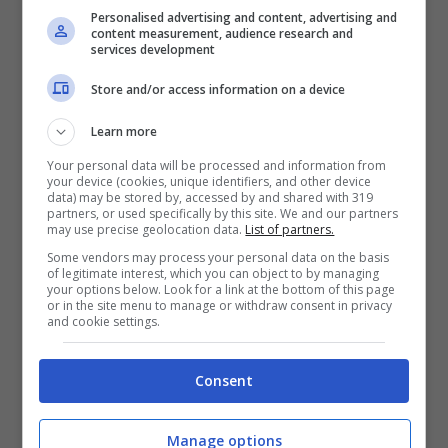
con un lungo palo di metallo, cercando di
Personalised advertising and content, advertising and
content measurement, audience research and
non far male al micio, l’hanno liberato
services development
sollevandolo e spingendolo finalmente
Store and/or access information on a device
all’interno dell’abitazione.
Learn more
Your personal data will be processed and information from
Grazie all’intervento dei due uomini il gatto è
your device (cookies, unique identifiers, and other device
data) may be stored by, accessed by and shared with 319
rientrato nell’abitazione evitando una caduta
partners, or used specifically by this site. We and our partners
may use precise geolocation data.
List of partners.
di oltre 10 metri che poteva essergli fatale.
Some vendors may process your personal data on the basis
of legitimate interest, which you can object to by managing
your options below. Look for a link at the bottom of this page
or in the site menu to manage or withdraw consent in privacy
La vicina che aveva contattato le autorità per
and cookie settings.
essere aiutata ha infatti riferito:
“Stava
Consent
miagolando da un’ora. Il servizio di
emergenza ha rifiutato di venire.
Manage options