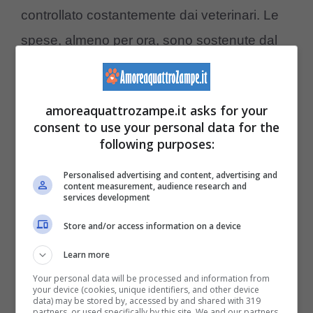
controllato costantemente dai veterinari. Le
spese, almeno per ora, sono sostenute dal
Comune stesso.
amoreaquattrozampe.it asks for your
I giudici hanno riconosciuto che la tutela
consent to use your personal data for the
della salute pubblica resta fondamentale, ma
following purposes:
hanno anche sottolineato come in questo
Personalised advertising and content, advertising and
caso esista la possibilità di
proteggere
content measurement, audience research and
services development
contemporaneamente la popolazione e la
Store and/or access information on a device
vita dell’animale
. Proprio perché il cane è
Learn more
isolato, monitorato e non rappresenta al
Your personal data will be processed and information from
momento un pericolo concreto.
your device (cookies, unique identifiers, and other device
data) may be stored by, accessed by and shared with 319
partners, or used specifically by this site. We and our partners