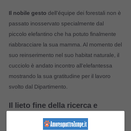
Il nobile gesto
dell’équipe dei forestali non è
passato inosservato specialmente dal
piccolo elefantino che ha potuto finalmente
riabbracciare la sua mamma. Al momento del
suo reinserimento nel suo habitat naturale, il
cucciolo è andato incontro all’elefantessa
mostrando la sua gratitudine per il lavoro
svolto dal Dipartimento.
Il lieto fine della ricerca e
l’abbraccio del cucciolo
smarrito