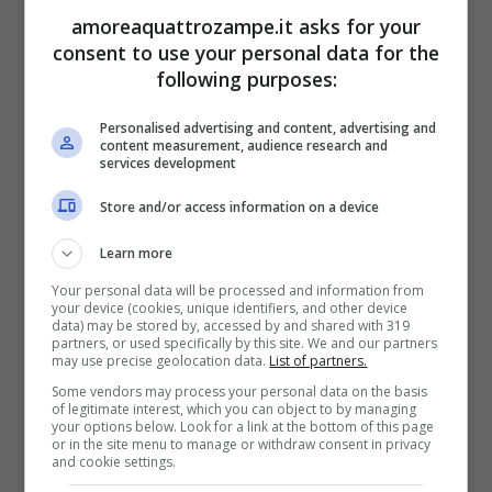
amoreaquattrozampe.it asks for your
Come si può notare dal breve filmato, di soli
consent to use your personal data for the
53 secondi, il piccolo elefante,
emblema
following purposes:
della fortuna in molte culture
, si rannicchia
Personalised advertising and content, advertising and
content measurement, audience research and
tra le zampe della sua mamma dimostrando
services development
a lei tutto il suo affetto. Al momento del suo
Store and/or access information on a device
rientro nella zona protetta dagli agenti della
Learn more
forestale,
in India
, l’elefantessa si trovava
Your personal data will be processed and information from
your device (cookies, unique identifiers, and other device
sdraiata in prossimità di una grande pietra.
data) may be stored by, accessed by and shared with 319
partners, or used specifically by this site. We and our partners
Come se non stesse facendo altro che
may use precise geolocation data.
List of partners.
aspettare il ritorno del suo cucciolo.
Some vendors may process your personal data on the basis
of legitimate interest, which you can object to by managing
your options below. Look for a link at the bottom of this page
or in the site menu to manage or withdraw consent in privacy
and cookie settings.