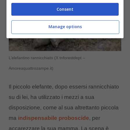
Consent
Manage options
L’elefantino rannicchiato (X tnforestdept –
Amoreaquattrozampe.it)
Il piccolo elefante, dopo essersi rannicchiato
su di lei, ha utilizzato i mezzi a sua
disposizione, come al sua altrettanto piccola
ma
indispensabile proboscide
, per
accarezzare la sua mamma. La scena è