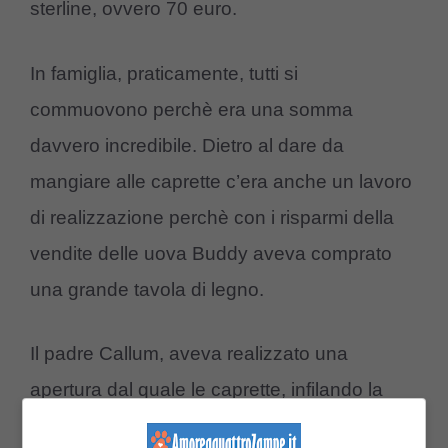
sterline, ovvero 70 euro.
In famiglia, praticamente, tutti si
commuovono perchè era una somma
davvero incredibile. Dietro al dare da
mangiare alle caprette c’era anche un lavoro
di realizzazione perchè con i risparmi della
vendite delle uova Buddy aveva comprato
una grande tavola di legno.
Il padre Callum, aveva realizzato una
apertura dal quale le caprette, infilando la
testa, potevano mangiare. Il progetto aveva