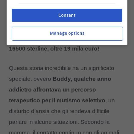
Decidono, quindi, di aprire una raccolta fondi
Consent
online e nel giro di pochissimi giorni centinaia
di persone hanno fatto le loro donazioni.
La
Manage options
cifra al quale sono arrivate è superiore ai
16500 sterline, oltre 19 mila euro!
Questa storia incredibile ha un significato
speciale, ovvero
Buddy, qualche anno
addietro affrontava un percorso
terapeutico per il mutismo selettivo
, un
disturbo d’ansia che gli rendeva difficile
parlare in alcune situazioni. Secondo la
mamma, il contatto continuo con gli animali