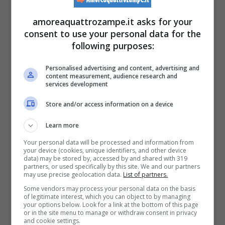
richiesto delle settimane di preparazione e di
amoreaquattrozampe.it asks for your
addestramento!
La nonna, poi, decide di
consent to use your personal data for the
condividere l’iniziativa su un gruppo
following purposes:
Facebook locale ed ecco la svolta.
Personalised advertising and content, advertising and
content measurement, audience research and
services development
Iniziano ad arrivare visitatori in modo
Store and/or access information on a device
continuo, a fine giornata, Buddy, aveva
Learn more
raccolto circa 116 sterline, ovvero 134 euro.
Your personal data will be processed and information from
Anche la mamma
, che da tempo racconta la
your device (cookies, unique identifiers, and other device
data) may be stored by, accessed by and shared with 319
vita di campagna sui social,
ha effettuato
partners, or used specifically by this site. We and our partners
may use precise geolocation data.
List of partners.
qualche contenuto e subito in tantissimi
Some vendors may process your personal data on the basis
of legitimate interest, which you can object to by managing
hanno iniziato a chiedere come aiutare.
your options below. Look for a link at the bottom of this page
or in the site menu to manage or withdraw consent in privacy
and cookie settings.