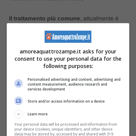
Il trattamento più comune
, attualmente è
l’
amputazione dell’arto malato, supportato
da chemioterapia
, ciò nonostante, va
amoreaquattrozampe.it asks for your
specificato che il trattamento
consent to use your personal data for the
dell’osteosarcoma canino non deve essere
following purposes:
confuso con un eventuale recupero di
Personalised advertising and content, advertising and
questa malattia.
content measurement, audience research and
services development
Store and/or access information on a device
Generalmente se viene eseguita solo
l’amputazione dell’arto interessato, la
Learn more
Your personal data will be processed and information from
sopravvivenza dell’animale è di 3-4 mesi,
your device (cookies, unique identifiers, and other device
data) may be stored by, accessed by and shared with 319