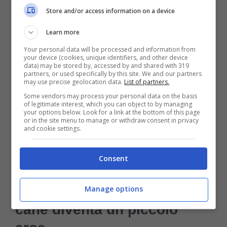
stesse davvero bene.
Store and/or access information on a device
Learn more
Altri articoli per te:
Your personal data will be processed and information from
your device (cookies, unique identifiers, and other device
data) may be stored by, accessed by and shared with 319
Lo hanno salvato e hanno vinto alla
partners, or used specifically by this site. We and our partners
may use precise geolocation data.
List of partners.
lotteria: il gatto rimasto incastrato è
Some vendors may process your personal data on the basis
stata una fortuna
of legitimate interest, which you can object to by managing
your options below. Look for a link at the bottom of this page
or in the site menu to manage or withdraw consent in privacy
Salvata dal padrone violento, Ofelia
and cookie settings.
può festeggiare il suo compleanno
con chi la ama
Consent
Il web si emoziona e quel
Manage options
cane diventa un piccolo