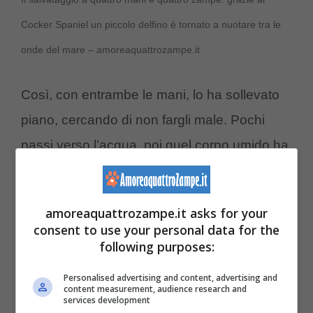
Cocker Spaniel un piccolo delfino è tornato a nuotare tra le
onde del mare – amoreaquattrozampe.it
Così, con entrambe le mani, lo ha sollevato
piano, cercando di non fargli male. Pochi
passi verso l’acqua, poi quel corpo umido ha
toccato di nuovo il mare.
E dopo un attimo
di esitazione, il cucciolo di delfino si è
amoreaquattrozampe.it asks for your
allontanato, nuotando verso il largo.
consent to use your personal data for the
following purposes:
Il cane, nel frattempo, non lo perdeva
Personalised advertising and content, advertising and
content measurement, audience research and
d’occhio.
Come se volesse assicurarsi che
services development