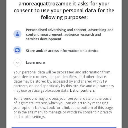
Un atto indicibile contro una creatura indifesa
amoreaquattrozampe.it asks for your
consent to use your personal data for the
che non può che sollevare ancora domande
following purposes:
sulla natura umana. Anche se non è chiaro
Personalised advertising and content, advertising and
come possa scatenarsi una tale mancanza
content measurement, audience research and
services development
di empatia verso il proprio amico peloso, quel
Store and/or access information on a device
che è certo è che la comunità sembra
Learn more
sempre meno avvezza ad accettare atti di
Your personal data will be processed and information from
questo tipo e pronta a muoversi per punire i
your device (cookies, unique identifiers, and other device
data) may be stored by, accessed by and shared with 319
colpevoli.
partners, or used specifically by this site. We and our partners
may use precise geolocation data.
List of partners.
Some vendors may process your personal data on the basis
of legitimate interest, which you can object to by managing
your options below. Look for a link at the bottom of this page
or in the site menu to manage or withdraw consent in privacy
and cookie settings.