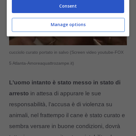
Consent
Manage options
cucciolo curato portato in salvo (Screen video youtube-FOX
5 Atlanta-Amoreaquattrozampe.it)
L’uomo intanto è stato messo in stato di
arresto
in attesa di appurare le sue
responsabilità, l’accusa è di violenza su
animali, nel frattempo il cane è stato curato e
sembra versare in buone condizioni, dovrà