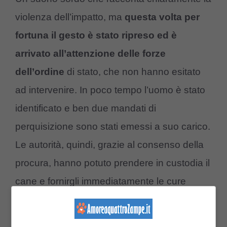
violenza dell’impatto, ma
questa volta per
fortuna il gesto è stato ripreso ed è
arrivato all’attenzione delle forze
dell’ordine
di stato, che non hanno esitato
ad intervenire. In poco tempo l’uomo è stato
identificato e ben due mandati di
perquisizione sono stati emessi a suo carico.
Le autorità, quindi, grazie al consenso della
procura, hanno potuto prendere in custodia il
cane e fornirgli immediatamente le cure
necessarie.