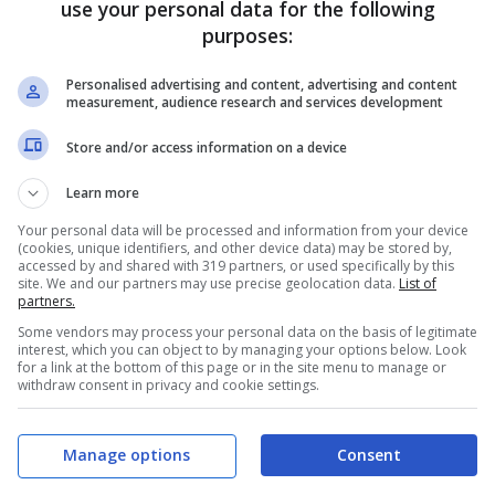
use your personal data for the following
purposes:
 cuccioli sono stati scoperti
all’interno di un vecchio
. La loro casa improvvisata era destinata alla discarica,
Personalised advertising and content, advertising and content
measurement, audience research and services development
 Per fortuna, sono stati salvati e riuniti alla loro
e su TikTok
.
Store and/or access information on a device
Learn more
EGRAM
con tanti consigli e novità
Your personal data will be processed and information from your device
(cookies, unique identifiers, and other device data) may be stored by,
accessed by and shared with 319 partners, or used specifically by this
nel web, si può prendere atto che la
gentilezza umana
site. We and our partners may use precise geolocation data.
List of
partners.
e di abbandoni e maltrattamenti, ma anche solo un video
Some vendors may process your personal data on the basis of legitimate
interest, which you can object to by managing your options below. Look
endere fiducia nell’umanità.
for a link at the bottom of this page or in the site menu to manage or
withdraw consent in privacy and cookie settings.
Manage options
Consent