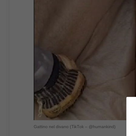
Gattino nel divano (TikTok – @humankind)