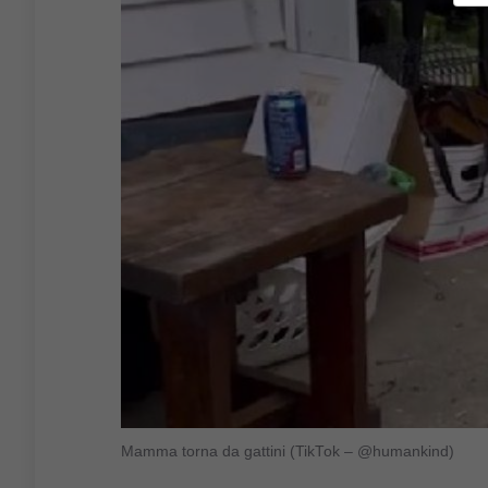
Mamma torna da gattini (TikTok – @humankind)