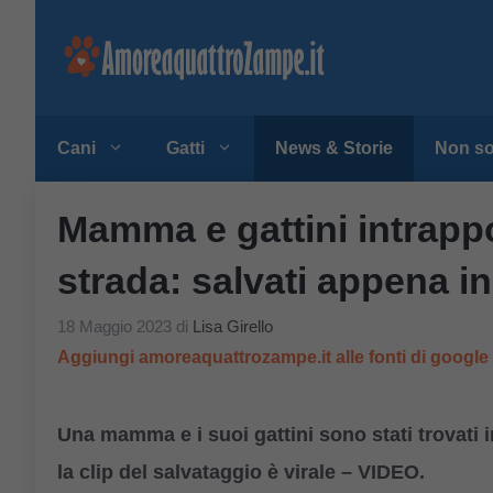
Vai
al
contenuto
Cani
Gatti
News & Storie
Non so
Mamma e gattini intrappo
strada: salvati appena 
18 Maggio 2023
di
Lisa Girello
Aggiungi amoreaquattrozampe.it alle fonti di googl
Una mamma e i suoi gattini sono stati trovati in
la clip del salvataggio è virale – VIDEO.