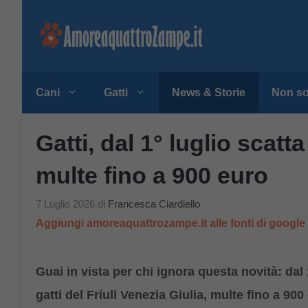
Vai
al
contenuto
Cani
Gatti
News & Storie
Non so
Gatti, dal 1° luglio scatt
multe fino a 900 euro
7 Luglio 2026
di
Francesca Ciardiello
Aggiungi amoreaquattrozampe.it alle fonti di googl
Guai in vista per chi ignora questa novità: dal 
gatti del Friuli Venezia Giulia, multe fino a 900