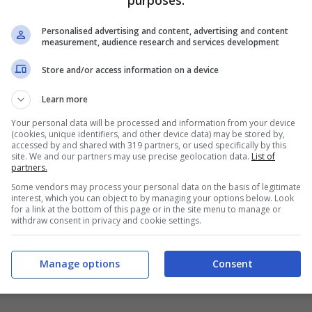
ché il colpevole sarebbe perseguibile penalmente),
Personalised advertising and content, advertising and content
ll’estero.
measurement, audience research and services development
Store and/or access information on a device
i felini dovranno essere inseriti e iscritto all’anagrafe
Learn more
 delle proprie case dovranno essere sterilizzati, poiché
Your personal data will be processed and information from your device
nire malattie trasmissibili.
(cookies, unique identifiers, and other device data) may be stored by,
accessed by and shared with 319 partners, or used specifically by this
site. We and our partners may use precise geolocation data.
List of
 i gatti: le novità in Friuli
partners.
Some vendors may process your personal data on the basis of legitimate
interest, which you can object to by managing your options below. Look
for a link at the bottom of this page or in the site menu to manage or
withdraw consent in privacy and cookie settings.
vvero ‘pensato a tutto’: infatti la stessa Regione del
ca a coprire le spese di un proprietario di massimo tre
Manage options
Consent
la pagina social della Regione sono indicati tutti i