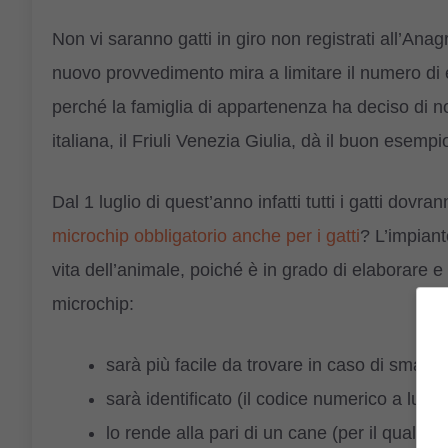
Non vi saranno gatti in giro non registrati all’Ana
nuovo provvedimento mira a limitare il numero di 
perché la famiglia di appartenenza ha deciso di no
italiana, il Friuli Venezia Giulia, dà il buon esempi
Dal 1 luglio di quest’anno infatti tutti i gatti dov
microchip obbligatorio anche per i gatti
? L’impiant
vita dell’animale, poiché è in grado di elaborare e
microchip:
sarà più facile da trovare in caso di smarri
sarà identificato (il codice numerico a lui 
lo rende alla pari di un cane (per il quale v