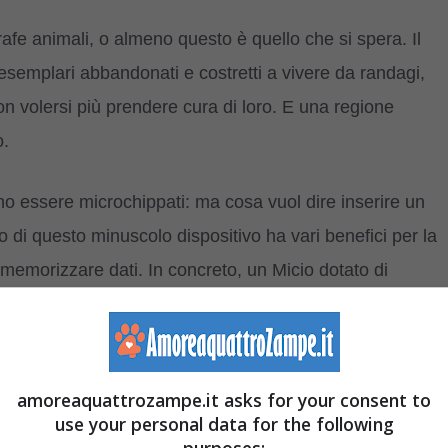
grafe animali, o almeno questo è quello che si spera. Il
esemplari abbandonati e costretti a vivere da randagi,
n volersi più prendere cura di loro. E una regione
o.
ranno essere microchippati: ma cosa vuol dire inserire un
o di questo minuscolo dispositivo ha vari benefici per la
 memorizzare dati. In concreto, un Micio dotato di
mento,
amoreaquattrozampe.it asks for your consent to
assegnato è associato ai dati del padrone),
use your personal data for the following
ige l’obbligo di microchip per Legge),
purposes: