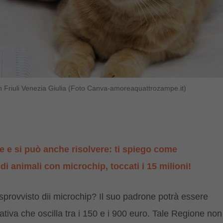
io in Friuli Venezia Giulia (Foto Canva-amoreaquattrozampe.it)
 e si può anche risolvere: ti spiego come
 di animali con microchip, toccati i 15 milioni!
provvisto dii microchip? Il suo padrone potrà essere
iva che oscilla tra i 150 e i 900 euro. Tale Regione non