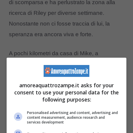
di scomparsa e ha perlustrato la zona alla
ricerca di Riley per diverse settimane.
Nonostante non ci fosse traccia di lui, la
speranza era ancora viva e forte.
A pochi kilometri da casa di Mike, a
Breckenridge, viveva da pochi mesi
Zach
Hackett
il quale il 14 maggio aveva deciso di
amoreaquattrozampe.it asks for your
andare a fare un escursione. Proprio durante
consent to use your personal data for the
l’uscita a 3.600 metri su una montagna del
following purposes:
Colorado negli Stati Uniti quando gli è
Personalised advertising and content, advertising and
sembrato di sentire un debole guaito di un
content measurement, audience research and
services development
cane. Attraversando una radura ha notato un