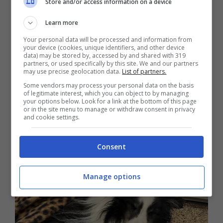
Store and/or access information on a device
cane da pastore Shetland bianco e nero,
Learn more
visibilmente tremante dietro alcuni pini caduti.
Your personal data will be processed and information from
Era molto spaventato e strano era il fatto che
your device (cookies, unique identifiers, and other device
data) may be stored by, accessed by and shared with 319
si trovasse ad una altitudine così alta. Il
partners, or used specifically by this site. We and our partners
may use precise geolocation data.
List of partners.
cucciolo era debole e sembrava vicino alla
Some vendors may process your personal data on the basis
of legitimate interest, which you can object to by managing
morte e il suo ultimo grido di aiuto è stato
your options below. Look for a link at the bottom of this page
or in the site menu to manage or withdraw consent in privacy
ascoltato proprio da Zach, il quale si è preso
and cookie settings.
la premura di portarlo giù dalla montagna per
Consent
aiutarlo.
Manage options