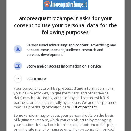
dell’italiano agli stranieri e per il suo ruolo
attivo in svariate iniziative di volontariato.
amoreaquattrozampe.it asks for your
consent to use your personal data for the
L’amica Maria Grazia Sentinelli, pur non
following purposes:
sapendo di questa ultima volontà, ne
Personalised advertising and content, advertising and
conferma la profonda
passione per i gatti
,
content measurement, audience research and
services development
mentre Paola Morano, anch’essa impegnata
Store and/or access information on a device
nel quartiere, ricorda come Lucilla si fosse
Learn more
adoperata per «creare un corner per lo
Your personal data will be processed and information from
scambio dei libri in diverse zone del rione».
your device (cookies, unique identifiers, and other device
data) may be stored by, accessed by and shared with 319
partners, or used specifically by this site. We and our partners
may use precise geolocation data.
List of partners.
Se sei interessato all’argomento, potresti
Some vendors may process your personal data on the basis
leggere un nostro approfondimento sul
of legitimate interest, which you can object to by managing
your options below. Look for a link at the bottom of this page
or in the site menu to manage or withdraw consent in privacy
tema >>>
Non vuole vivere senza i suoi