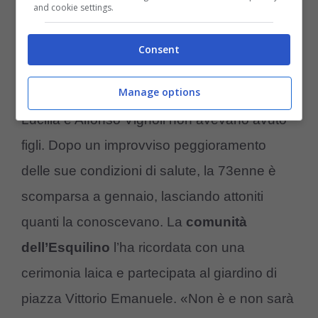
and cookie settings.
gatti: la casa di riposo fa un gesto
immenso – FOTO
Consent
Manage options
Secondo quanto riportato dalle cronache,
Lucilla e Alfonso Vignoli non avevano avuto
figli. Dopo un improvviso peggioramento
delle sue condizioni di salute, la 73enne è
scomparsa a gennaio, lasciando attoniti
quanti la conoscevano. La
comunità
dell’Esquilino
l’ha ricordata con una
cerimonia laica e partecipata al giardino di
piazza Vittorio Emanuele. «Non è e non sarà