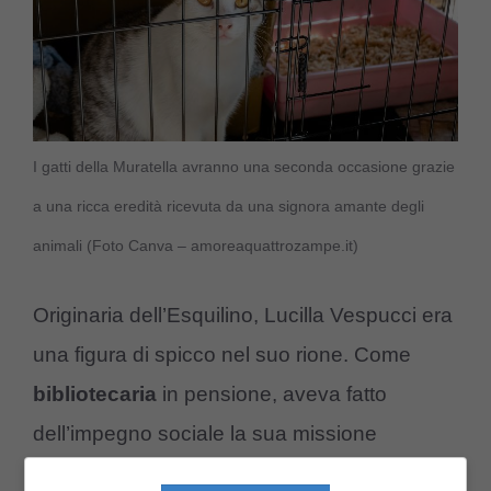
I gatti della Muratella avranno una seconda occasione grazie
a una ricca eredità ricevuta da una signora amante degli
animali (Foto Canva – amoreaquattrozampe.it)
Originaria dell’Esquilino, Lucilla Vespucci era
una figura di spicco nel suo rione. Come
bibliotecaria
in pensione, aveva fatto
dell’impegno sociale la sua missione
quotidiana. Era nota per l’insegnamento