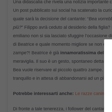
Una didascalia che rivela una notizia importante 
Un post pubblicato sui social ha scatenato la curi
quale sarà la decisione del cantante: “
Bea vorreb
più?
” Filippo avrà ceduto al desiderio della figli
emiliano non si sia lasciato sfuggire l’occasione d
di Beatrice e quale momento migliore se non quest
zampe?! Beatrice è già
innamoratissima del pel
meraviglia. Il suo è un gesto, spontaneo dettato 
Bea vuole riservare al piccolo quattro zampe. Un 
tranquillo e in attesa di abbandonarsi ad un piacev
Potrebbe interessarti anche:
Le razze canine ad
Di fronte a tale tenerezza, i follower del cantante