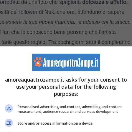
corredata da una foto che sprigiona
dolcezza e affetto
.
osità dei follower di Nek, che ora, attendono di sapere
be essere la sua nuova mamma.. e adesso chi la stacca
a? I fan che lo conoscono bene pensano che l’artista
i farle questo regalo. Tra pochi giorni sarà il compleanno
o, per celebrarlo con l’arrivo di un amico a quattro
osetto
che tiene tra le braccia con gli occhi pieni di
dal cuore che fa emergere
il senso di protezione
che
amoreaquattrozampe.it asks for your consent to
sentimento che giunge forte al cucciolo che appare
use your personal data for the following
ole pisolino.
purposes:
Personalised advertising and content, advertising and content
atte a bambini e anziani
measurement, audience research and services development
Store and/or access information on a device
 si sono scatenati in un obiettivo comune: convincere