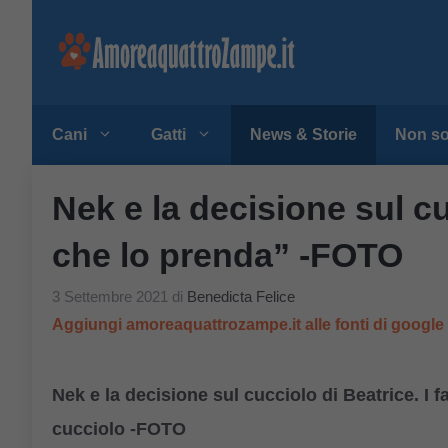
Vai
al
contenuto
Cani
Gatti
News & Storie
Non so
Nek e la decisione sul c
che lo prenda” -FOTO
3 Settembre 2021
di
Benedicta Felice
Aggiungi amoreaquattrozampe.it alle fonti di googl
Nek e la decisione sul cucciolo di Beatrice. I 
cucciolo -FOTO