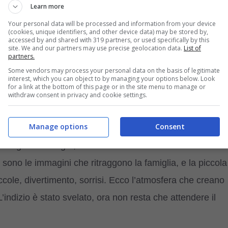
Learn more
ippo lascia che sia la sua mamma..sono già innamorati
Your personal data will be processed and information from your device
 non ci si può staccare da loro
“, “
Sono adorabili
..”. A ciò
(cookies, unique identifiers, and other device data) may be stored by,
accessed by and shared with 319 partners, or used specifically by this
he sceglierà Beatrice, convintissimi del riscontro positivo
site. We and our partners may use precise geolocation data.
List of
partners.
Some vendors may process your personal data on the basis of legitimate
interest, which you can object to by managing your options below. Look
for a link at the bottom of this page or in the site menu to manage or
onsiderando il grande amore che la famiglia Neviani nutre
withdraw consent in privacy and cookie settings.
nato accompagnato da un impegno costante nella lotta
Manage options
Consent
tato
l’appello pubblicato sulla pagina Facebook
nel 2016
 al gattino Ginger, celebrato con una foto insieme al
 sono le immagini che ritraggono la famiglia, e la piccola
ccole, divertimento, sorrisi. Ecco l’atmosfera che creano
indizio è stato svelato, ora non resta che attendere il