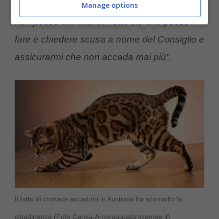
come sia avvenuto l’errore, ma è accaduto e
Manage options
non posso annullarlo. Tutto ciò che posso
fare è chiedere scusa a nome del Consiglio e
assicurarmi che non accada mai più”.
Il fatto di cronaca accaduto in Australia ha sconvolto la
cittadinanza (Foto Canva-Amoreaquattrozampe.it)