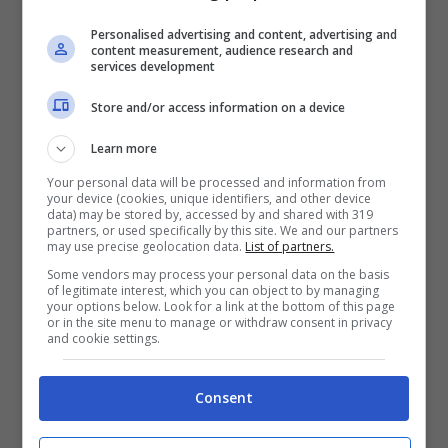
non avevano nessuna colpa per l’accaduto.
Personalised advertising and content, advertising and
content measurement, audience research and
La presidente ha infatti spiegato:
”Hanno
services development
fatto tutto nel modo giusto. Patrick è
Store and/or access information on a device
scomparso la sera prima di essere catturato
Learn more
e la mattina successiva il proprietario ha
Your personal data will be processed and information from
your device (cookies, unique identifiers, and other device
bussato a tutte le porte dei vicini, ha
data) may be stored by, accessed by and shared with 319
partners, or used specifically by this site. We and our partners
pubblicato un annuncio sui social per
may use precise geolocation data.
List of partners.
Some vendors may process your personal data on the basis
avvisare la comunità che Patrick era
of legitimate interest, which you can object to by managing
your options below. Look for a link at the bottom of this page
scomparso e ha contattato immediatamente
or in the site menu to manage or withdraw consent in privacy
and cookie settings.
l’ufficio del Consiglio”
. Maree
Wauchope
ha
spiegato che “
Il veterinario ha confermato la
Consent
presenza del microchip. Non sono sicura di