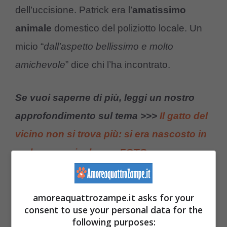
dell’uccisione. Patrick era l’
amatissimo
animale
domestico del poliziotto locale. Un
micio “
dall’aspetto bellissimo e molto
amichevole
” dice chi l’ha incontrato.
Se vuoi saperne di più, leggi un nostro
approfondimento sul tema >>>
Il gatto del
vicino non si trova più: si era nascosto in
un luogo pericoloso – FOTO
La
presidente
del Barunga West Council,
amoreaquattrozampe.it asks for your
Maree Wauchope, ha espresso rammarico
consent to use your personal data for the
following purposes:
per la vicenda e ha spiegato che i proprietari