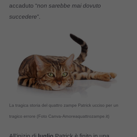
accaduto “
non sarebbe mai dovuto
succedere
”.
La tragica storia del quattro zampe Patrick ucciso per un
tragico errore (Foto Canva-Amoreaquattrozampe.it)
All’inizio di
luglio
Patrick è finito in una