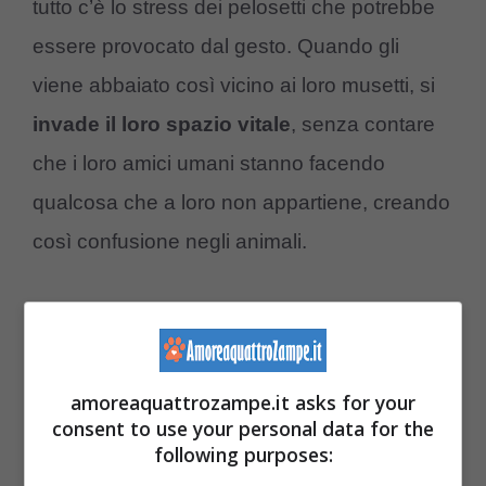
tutto c’è lo stress dei pelosetti che potrebbe
essere provocato dal gesto. Quando gli
viene abbaiato così vicino ai loro musetti, si
invade il loro spazio vitale
, senza contare
che i loro amici umani stanno facendo
qualcosa che a loro non appartiene, creando
così confusione negli animali.
C’è da aggiungere anche che vengono
fissati negli occhi quando il trend viene
filmato, e i cani potrebbero interpretarlo come
amoreaquattrozampe.it asks for your
consent to use your personal data for the
una possibile minaccia, reagendo, o mettersi
following purposes:
spaventati
sulla difensiva.