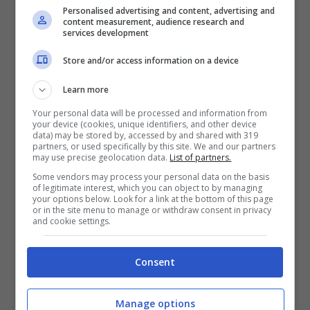
Personalised advertising and content, advertising and
content measurement, audience research and
Il gesto compiuto, sicuramente con le migliori
services development
intensioni e solamente per giocare, dai
Store and/or access information on a device
cuccioli però può essere interpretato come
Learn more
un’invasione del proprio spazio, non
Your personal data will be processed and information from
your device (cookies, unique identifiers, and other device
facendoli sentire a proprio agio, e l’irruenza
data) may be stored by, accessed by and shared with 319
partners, or used specifically by this site. We and our partners
con il quale viene fatto, può provocare una
may use precise geolocation data.
List of partners.
Some vendors may process your personal data on the basis
reazione istintiva di difesa
da parte
of legitimate interest, which you can object to by managing
your options below. Look for a link at the bottom of this page
dell’animale, che potrebbe anche mordere.
or in the site menu to manage or withdraw consent in privacy
and cookie settings.
Sia amici umani che a quattro zampe, non
Consent
stanno facendo nulla con l’intenzione di far
del male a chi hanno di fronte, ma il non
Manage options