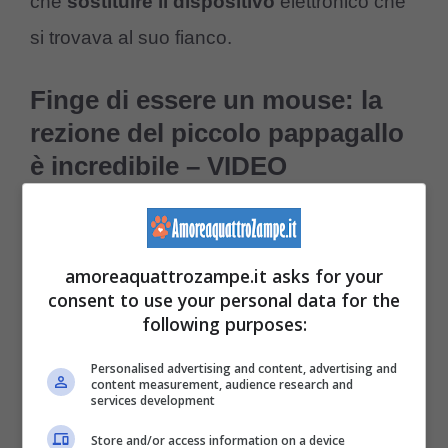
che
sostituire il dispositivo
elettronico che
si trovava al suo fianco.
Finge di essere un mouse: la
rezione del piccolo pappagallo
è incredibile – VIDEO
La
reazione
del pappagallino a contatto con
la tastiera illuminata del computer è
amoreaquattrozampe.it asks for your
sorprendente per molti. Nonostante sia
consent to use your personal data for the
following purposes:
difficile crederci, il pappagallino sembra
davvero prenderci gusto a pensare di essere
Personalised advertising and content, advertising and
content measurement, audience research and
il solo responsabile delle azioni che si
services development
svolgono in contemporanea sullo schermo.
Store and/or access information on a device