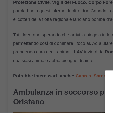
Protezione Civile
,
Vigili del Fuoco
,
Corpo Fore
parola fine a quest’inferno. Inoltre due Canadair co
elicotteri della flotta regionale lanciano bombe d’a
Tutti lavorano sperando che arrivi la pioggia in lo
permettendo così di dominare i focolai. Ad aiutare 
prendendo cura degli animali,
LAV
invierà da
Ro
qualsiasi animale abbia bisogno di aiuto.
Potrebbe interessarti anche:
Cabras, Sardegna:
Ambulanza in soccorso per 
Oristano