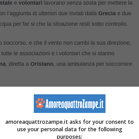
stale
e
volontari
lavorano senza sosta per mettere la
n l’aggiunta di ulteriori due inviati dalla
Grecia
e due
cqua per far si che la situazione resti sotto controllo.
ro soccorso, e che il vento non cambi la sua direzione,
tutte le associazioni e i volontari che si stanno
ma
, diretta a
Oristano
, una ambulanza per soccorrere
 messi in salvo i cani di un rifugio (VIDEO)
gli animali da Roma verso
amoreaquattrozampe.it asks for your consent to
use your personal data for the following
purposes: