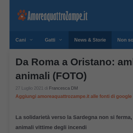
Vai
al
contenuto
Cani
Gatti
News & Storie
Non so
Da Roma a Oristano: amb
animali (FOTO)
27 Luglio 2021
di
Francesca DM
Aggiungi amoreaquattrozampe.it alle fonti di googl
La solidarietà verso la Sardegna non si ferma,
animali vittime degli incendi