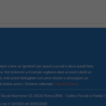
tare come un ‘genitore’ per questi cuccioli e deve quindi farlo
va. Noi di Amore a 4 zampe vogliamo dare ai nostri utenti un
li, indicazioni dettagliate sul come iniziare e proseguire un
iù fedele amico. Direttore editoriale:
Claudia Colono
.
a Nicola Marchese 10, 00141 Roma (RM) - Codice Fiscale e Partita I
ma con n°10/2020 del 30/01/2020