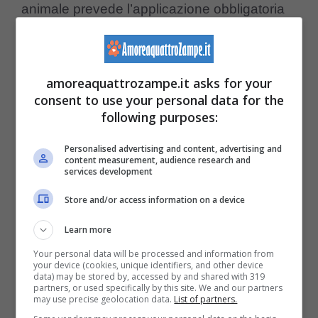
animale prevede l’applicazione obbligatoria
del
microchip
presso la propria Asl di
riferimento. Il mirochip e i relativi documenti
amoreaquattrozampe.it asks for your
dell’animale renderanno – in futuro – molto
consent to use your personal data for the
più semplice il riconoscimento dell’animale e
following purposes:
delle persone che hanno scelto di adottarlo.
Personalised advertising and content, advertising and
content measurement, audience research and
In caso di furto, smarrimento o di qualsiasi
services development
altra problematica sarà più facile rintracciare
Store and/or access information on a device
l’animale domestico.
Learn more
Ulteriori informazioni
Your personal data will be processed and information from
your device (cookies, unique identifiers, and other device
data) may be stored by, accessed by and shared with 319
sull’anagrafe per gli animali
partners, or used specifically by this site. We and our partners
may use precise geolocation data.
List of partners.
domestici: Regioni e sanzioni