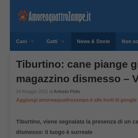
Vai
al
contenuto
Cani
Gatti
News & Storie
Non so
Tiburtino: cane piange g
magazzino dismesso – 
24 Maggio 2021
di
Antonio Pinto
Aggiungi amoreaquattrozampe.it alle fonti di googl
Tiburtino, viene segnalata la presenza di un 
dismesso: il luogo è surreale