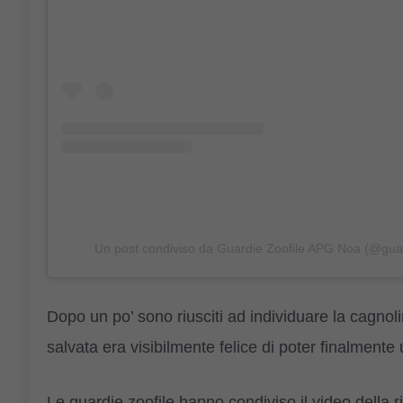
Un post condiviso da Guardie Zoofile APG Noa (@guar
Dopo un po’ sono riusciti ad individuare la cagnoli
salvata era visibilmente felice di poter finalmente 
Le guardie zoofile hanno condiviso il video della 