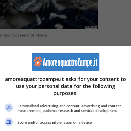
burtino (Screenshot Video)
dismesso
erano indescrivibili. Le
Guardie Zoofile APG
olizia di Stato per poter accedere allo stabile. In loro
e.
amoreaquattrozampe.it asks for your consent to
use your personal data for the following
ianto del cane
per localizzarlo.
purposes:
idoio fatiscente.
Personalised advertising and content, advertising and content
measurement, audience research and services development
uno spazio ristretto: ora è salvo
Store and/or access information on a device