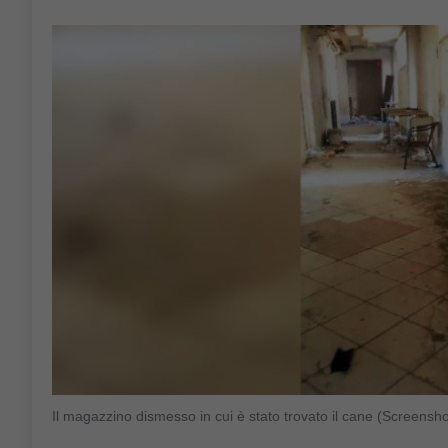
Il magazzino dismesso in cui è stato trovato il cane (Screensh