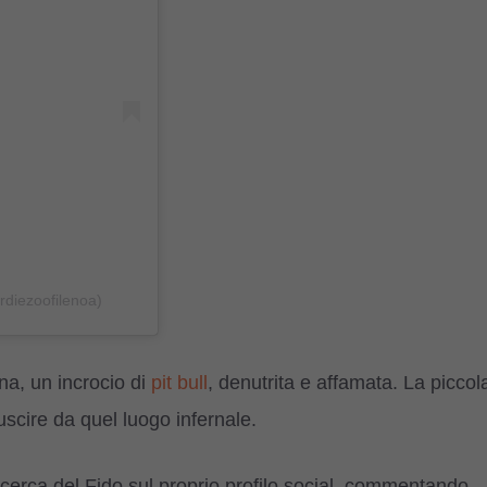
diezoofilenoa)
na, un incrocio di
pit bull
, denutrita e affamata. La piccol
uscire da quel luogo infernale.
ricerca del Fido sul proprio profilo social, commentando