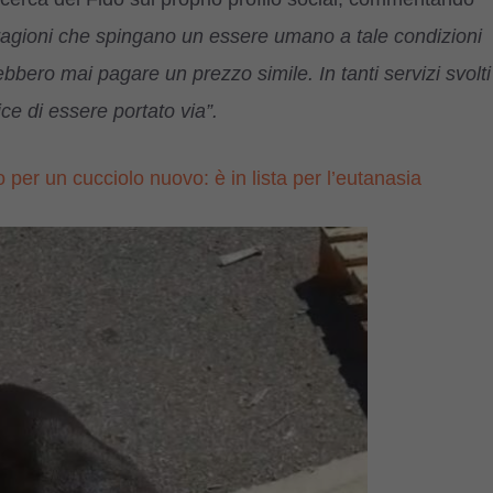
ragioni che spingano un essere umano a tale condizioni
bbero mai pagare un prezzo simile. In tanti servizi svolti
ce di essere portato via”.
er un cucciolo nuovo: è in lista per l’eutanasia