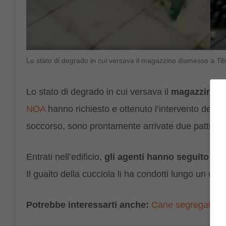
Lo stato di degrado in cui versava il magazzino dismesso a Ti
Lo stato di degrado in cui versava il
magazzino 
NOA
hanno richiesto e ottenuto l’intervento della P
soccorso, sono prontamente arrivate due pattugli
Entrati nell’edificio,
gli agenti hanno seguito
il p
Il guaito della cucciola li ha condotti lungo un corr
Potrebbe interessarti anche:
Cane segregato in 