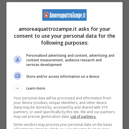
all’incirca un anno addietro e sempre in un
luogo pubblico, il parchetto del Boschetto in
una frazione di La Rotta.
amoreaquattrozampe.it asks for your
consent to use your personal data for the
following purposes:
Il ponte a Rivalta è stato molto frequentato
dalle famiglie con cani
. Ecco quindi che le
Personalised advertising and content, advertising and
content measurement, audience research and
persone potranno ricordare i loro amici a
services development
quattro zampe esprimendo il sentimento di
Store and/or access information on a device
dolore e nostalgia che lega questo
Learn more
momento difficile con un animale
Your personal data will be processed and information from
your device (cookies, unique identifiers, and other device
domestico.
data) may be stored by, accessed by and shared with 319
partners, or used specifically by this site. We and our partners
may use precise geolocation data.
List of partners.
Insomma, un riconoscimento di quello che
si
Some vendors may process your personal data on the basis